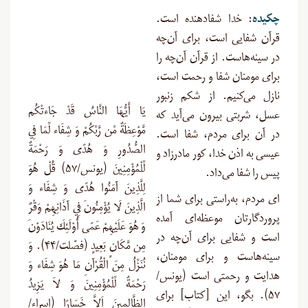
چکیده
:
خدا شفادهنده است.
قرآن شفایی است، برای آن‌چه
در سینه‌‌هاست. از قرآن آن‌چه را
برای مومنان شفا و رحمت است،
نازل می‌کنیم. از شکم زنبور
يَا أَيُّهَا النَّاسُ قَدْ جَاءتْكُم
عسل، شربتی بیرون می‌آید که
مَّوْعِظَةٌ مِّن رَّبِّكُمْ وَ شِفَاء لِّمَا فِي
در آن برای مردم، شفا است.
الصُّدُورِ وَ هُدًى وَ رَحْمَةٌ
عیسی به اذن خدا، کور مادرزاد و
لِّلْمُؤْمِنِينَ (یونس/۵۷) قُلْ هُوَ
پیس را شفا می‌داد
.
لِلَّذِينَ آمَنُوا هُدًى وَ شِفَاء وَ
ای مردم، به‌راستی برای شما از
الَّذِينَ لَا يُؤْمِنُونَ فِي آذَانِهِمْ وَقْرٌ
پروردگارتان موعظه‌ای آمده
وَ هُوَ عَلَيْهِمْ عَمًى أُوْلَئِكَ يُنَادَوْنَ
است و شفایی برای آن‌چه در
مِن مَّكَانٍ بَعِيدٍ (فصّلت/۴۴). وَ
سینه‌هاست و برای مومنان،
نُنَزِّلُ مِنَ الْقُرْآنِ مَا هُوَ شِفَاء وَ
هدایت و رحمتی است (یونس/
رَحْمَةٌ لِّلْمُؤْمِنِينَ وَ لاَ يَزِيدُ
۵۷). بگو، این [کتاب] برای
الظَّالِمِينَ إَلاَّ خَسَارًا (اسراء/