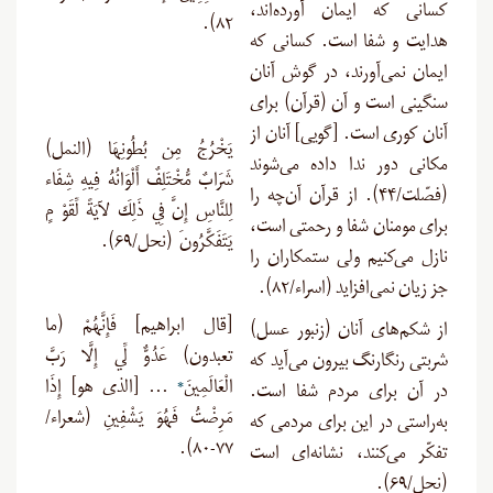
کسانی که ایمان آورده‌اند،
۸۲).
هدایت و شفا است. کسانی که
ایمان نمی‌آورند، در گوش آنان
سنگینی است و آن (قرآن) برای
آنان کوری است. [گویی] آنان از
يَخْرُجُ مِن بُطُونِهَا (النمل)
مکانی دور ندا داده می‌شوند
شَرَابٌ مُّخْتَلِفٌ أَلْوَانُهُ فِيهِ شِفَاء
(فصّلت/۴۴). از قرآن آن‌چه را
لِلنَّاسِ إِنَّ فِي ذَلِكَ لآيَةً لِّقَوْ مٍ
برای مومنان شفا و رحمتی است،
يَتَفَكَّرُونَ (نحل/۶۹).
نازل می‌کنیم ولی ستمکاران را
جز زیان نمی‌افزاید (اسراء/۸۲
).
[قال ابراهیم] فَإِنَّهُمْ (ما
از شکم‌های آنان (زنبور عسل)
تعبدون) عَدُوٌّ لِّي إِلَّا رَبَّ
شربتی رنگارنگ بیرون می‌آید که
الْعَالَمِينَ
*
… [الذی هو] إِذَا
در آن برای مردم شفا است.
مَرِضْتُ فَهُوَ يَشْفِينِ (شعراء/
به‌راستی در این برای مردمی که
۷۷-۸۰).
تفکّر می‌کنند، نشانه‌ای است
(نحل/۶۹
).