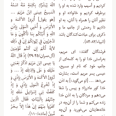
اللّهَ يُبَشِّرُكِ بِكَلِمَةٍ مِّنْهُ اسْمُهُ
کردیم و آسیب وارد شده به او را
الْمَسِيحُ عِيسَى ابْنُ مَرْيَمَ …
برطرف کردیم و خانواده او و
[هو یقول] أُبْرِئُ الأكْمَهَ و
نظیر آنان را همراه با آنان، به او
الأَبْرَصَ وَ أُحْيِي الْمَوْتَى بِإِذْنِ
دادیم تا رحمتی از جانب ما و
اللّهِ وَ أُنَبِّئُكُم بِمَا تَأْكُلُونَ وَ مَا
ذکری برای عبادت‌کنندگان باشد
تَدَّخِرُونَ فِي بُيُوتِكُمْ إِنَّ فِي ذَلِكَ
(انبیاء/۸۳-۸۴
).
لآيَةً لَّكُمْ إِن كُنتُم مُّؤْمِنِينَ
فرشتگان گفتند: ای مریم،
(آل‌عمران/۴۵-۴۹) إِذْ قَالَ اللّهُ
به‌راستی خدا تو را به کلمه‌ای از
يَا عِيسى ابْنَ مَرْيَمَ اذْكُرْ نِعْمَتِي
جانب خود که نام او مسیح،
عَلَيْكَ وَ عَلَى وَالِدَتِكَ إِذْ … وَ
عیسی پسر مریم است، بشارت
تُبْرِئُ الأَكْمَهَ وَ الأَبْرَصَ بِإِذْنِي وَ
می‌دهد … [او می‌گوید:] به اذن
إِذْ تُخْرِجُ الْمَوتَى بِإِذْنِي وَ إِذْ
خدا کور مادرزاد و پیس را شفا
كَفَفْتُ بَنِي إِسْرَائِيلَ عَنكَ إِذْ
می‌دهم و مردگان را به اذن خدا
جِئْتَهُمْ بِالْبَيِّنَاتِ فَقَالَ الَّذِينَ
زنده می‌کنم و شما را از آن‌چه در
كَفَرُواْ مِنْهُمْ إِنْ هَذَا إِلاَّ سِحْرٌ
خانه‌هایتان می‌خورید و آن‌چه
مُّبِينٌ (مائده/۱۱۰).