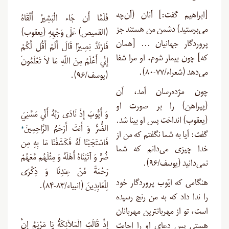
[
ابراهیم گفت:] آنان (آن‌چه
فَلَمَّا أَن جَاء الْبَشِيرُ أَلْقَاهُ
می‌پرستید) دشمن من هستند جز
(القمیص) عَلَى وَجْهِهِ (یعقوب)
پروردگار جهانیان … [همان
فَارْتَدَّ بَصِيرًا قَالَ أَلَمْ أَقُل لَّكُمْ
که] چون بیمار شوم، او مرا شفا
إِنِّي أَعْلَمُ مِنَ اللّهِ مَا لاَ تَعْلَمُونَ
می‌دهد (شعراء/۷۷-۸۰
).
(یوسف/۹۶).
چون مژده‌رسان آمد، آن
(پیراهن) را بر صورت او
وَ أَيُّوبَ إِذْ نَادَى رَبَّهُ أَنِّي مَسَّنِيَ
(یعقوب) انداخت پس او بینا شد.
الضُّرُّ وَ أَنتَ أَرْحَمُ الرَّاحِمِينَ
*
گفت: آیا به شما نگفتم که من از
فَاسْتَجَبْنَا لَهُ فَكَشَفْنَا مَا بِهِ مِن
خدا چیزی می‌دانم که شما
ضُرٍّ وَ آتَيْنَاهُ أَهْلَهُ وَ مِثْلَهُم مَّعَهُمْ
نمی‌دانید (یوسف/۹۶
).
رَحْمَةً مِّنْ عِندِنَا وَ ذِكْرَى
هنگامی که ایّوب پروردگار خود
لِلْعَابِدِينَ (انبیاء/۸۳-۸۴).
را ندا داد که به من رنج رسیده
است، تو از مهربانترین مهربانان
إِذْ قَالَتِ الْمَلآئِكَةُ يَا مَرْيَمُ إِنَّ
هستی پس دعای او را اجابت