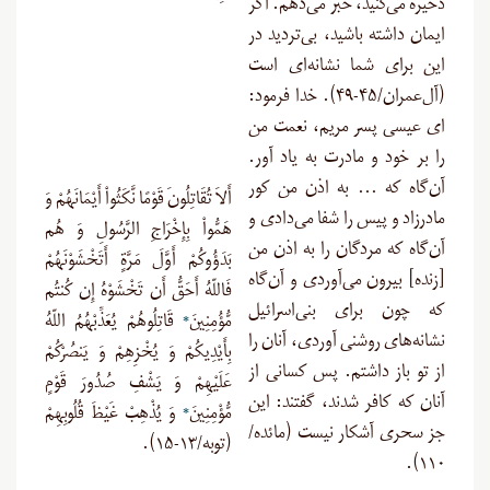
ذخیره می‌کنید، خبر می‌دهم. اگر
ایمان داشته باشید، بی‌تردید در
این برای شما نشانه‌ای است
(آل‌عمران/۴۵-۴۹). خدا فرمود:
ای عیسی پسر مریم، نعمت من
را بر خود و مادرت به یاد آور.
آن‌گاه که … به اذن من کور
أَلاَ تُقَاتِلُونَ قَوْمًا نَّكَثُواْ أَيْمَانَهُمْ وَ
مادرزاد و پیس را شفا می‌دادی و
هَمُّواْ بِإِخْرَاجِ الرَّسُولِ وَ هُم
آن‌گاه که مردگان را به اذن من
بَدَؤُوكُمْ أَوَّلَ مَرَّةٍ أَتَخْشَوْنَهُمْ
[زنده] بیرون می‌آوردی و آن‌گاه
فَاللّهُ أَحَقُّ أَن تَخْشَوْهُ إِن كُنتُم
که چون برای بنی‌اسرائیل
مُّؤُمِنِينَ
*
قَاتِلُوهُمْ يُعَذِّبْهُمُ اللّهُ
نشانه‌های روشنی آوردی، آنان را
بِأَيْدِيكُمْ وَ يُخْزِهِمْ وَ يَنصُرْكُمْ
از تو باز داشتم. پس کسانی از
عَلَيْهِمْ وَ يَشْفِ صُدُورَ قَوْمٍ
آنان که کافر شدند، گفتند: این
مُّؤْمِنِينَ
*
وَ يُذْهِبْ غَيْظَ قُلُوبِهِمْ
جز سحری آشکار نیست (مائده/
(توبه/۱۳-۱۵).
).
۱۱۰