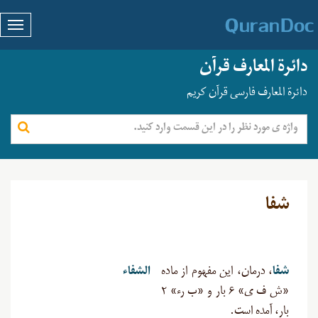
دائرة المعارف قرآن
دائرة المعارف فارسی قرآن کریم
شفا
شفا
، درمان، این مفهوم از ماده
الشفاء
«ش ف ی» ۶ بار و «ب رء» ۲
بار، آمده است
.