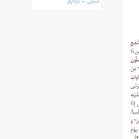
آبستنی ← بارداری
 لَا شَفِيعٍ
مَا مِن شَفِيعٍ إِلاَّ مِن بَعْدِ إِذْنِهِ (یونس/۳) مَن ذَا
ِيطُونَ
َةُ إِلَّا مَنْ
ي السَّمَاوَاتِ
َرْضَى
يَتِهِ
َّى إِذَا
ُ (سبأ/
نَ* وَ
يَوْمِ