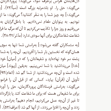
دل‌هایشان هراس برطرف شود، می‌گویند: پروردگارتان
می‌گویند: حق را. او
می‌گویند:] چه چیز شما را به سَقَر کشانید؟ می‌گویند: ما از 
نبودیم. به بینوایان طعام نمی‌دادیم. با باطل‌گرایان به
می‌رفتیم و روز جزا را تکذیب می‌کردیم تا آن‌که مرگِ ما ف
شفاعت شفاعتگران برای آنها سودی ندارد (مدّثر/۴۲-۴۸
).
[
به ستمکاران گفته می‌شود:] به‌راستی شما تنها به سوی م
همان‌گونه که نخستین بار شما را آفریدیم. آن‌چه را به شما 
پشت سر خود نهاده‌اید و شفیعانتان را که در [میان] خو
[خدا] می‌پنداشتید با شما نمی‌بینیم. به‌یقین [پیوند] می
شده ا
تأویل آن (قرآن) بیاید، کسانی که از قبل آن را فرام
می‌گویند: به‌راستی فرستادگان پروردگارمان، حق را آورد
برای ما شفیعانی هست که برای ما شفاعت کنند یا بازگردان
تا غیر از آن‌چه عمل می‌کردیم، انجام دهیم؟ به‌راستی به
زدند و آن‌چه را ا