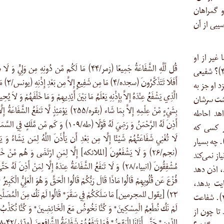
 گمراهان
یبی از آن
 (زمر/۴۴). برای شما غیر از او
قُل لِّلَّهِ الشَّفَاعَةُ جَمِيعًا (زمر/۴۴) مَا لَكُم مِّن دُونِهِ مِن وَلِيٍّ وَ
سرپرست و شفیعی نیست پس آیا متذکّر نمی‌شوید (سجده/۴)؟ شفیعی
أَفَلَا تَتَذَكَّرُونَ (سجده/۴) 
کس که نزد او جز به
الَّذِي يَشْفَعُ عِنْدَهُ إِلاَّ بِإِذْنِهِ يَعْلَمُ مَا بَيْنَ أَيْدِيهِمْ وَ مَا خَلْفَهُمْ وَ لاَ يُح
پشت سرشان
بِشَيْءٍ مِّنْ عِلْمِهِ إِلاَّ بِمَا شَاء (بقره/۲۵۵) يَوْمَئِذٍ لَّا تَنفَعُ الشَّفَاع
اهد احاطه
أَذِنَ لَهُ الرَّحْمَنُ وَ رَضِيَ لَهُ قَوْلًا (طه/۱۰۹) وَ كَم مِّن مَّلَكٍ فِ
د مگر کسی که
لَا تُغْنِي شَفَاعَتُهُمْ شَيْئًا إِلَّا مِن بَعْدِ أَن يَأْذَنَ اللَّهُ لِمَن يَشَاءُ وَ ي
ان به او اجازه دهد و از سخن او خشنود باشد (طه/۱۰۹). چه بسیار
(نجم/۲۶) وَ لَا يَشْفَعُونَ [الملائکه] إِلَّا لِمَنِ ارْتَضَى وَ هُم مِّنْ خَشْ
از نمی‌کند
مُشْفِقُونَ (انبیاء/۲۸) وَ لَا تَنفَعُ الشَّفَاعَةُ عِندَهُ إِلَّا لِمَنْ أَذِنَ لَهُ حَت
، اذن دهد
فُزِّعَ عَن قُلُوبِهِمْ قَالُوا مَاذَا قَالَ رَبُّكُمْ قَالُوا الْحَقَّ وَ هُوَ الْعَلِيُّ الْكَبِير
ایت بدهد،
۲۳) [یقول للمجرمین] مَا سَلَكَكُمْ فِي سَقَرَ* قَالُوا لَمْ نَكُ مِنَ الْمُصَلِّي
شفاعت نمی‌کنند و خود از بیم او هراسان هستند (انبیاء/۲۸). شفاعت
لَمْ نَكُ نُطْعِمُ الْمِسْكِينَ* وَ كُنَّا نَخُوضُ مَعَ الْخَائِضِينَ* وَ كُنَّا نُكَذِّبُ بِ
تا چون از