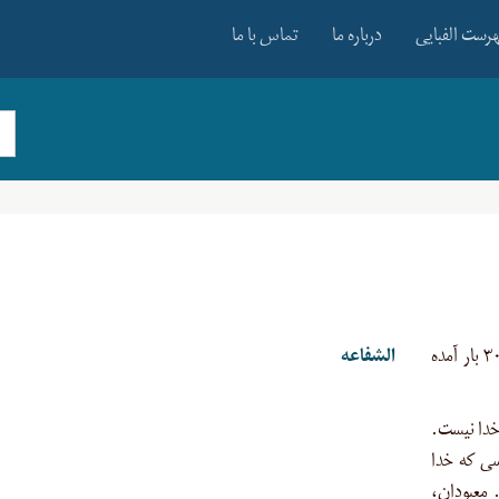
رست الفبایی
درباره ما
تماس با ما
، واسطه شدن، این مفهوم از مادّه «ش ف ع» ۳۰ بار آمده
الشفاعه
خدا نیست.
ی که خدا
 معبودان،