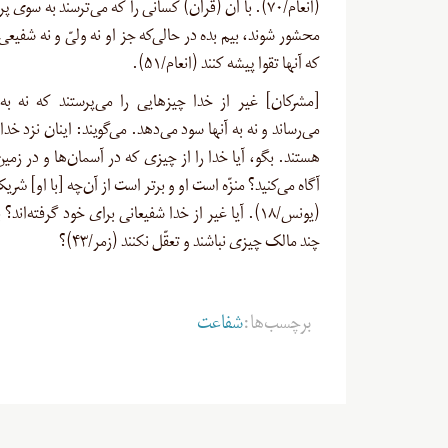
(انعام/۷۰). با آن (قرآن) کسانی را که می‌ترسند به سوی 
محشور شوند، بیم بده در حالی‌که جز او نه ولیّ و نه شفیعی 
که آنها تقوا پیشه کنند (انعام/۵۱
).
[
مشرکان] غیر از خدا چیزهایی را می‌پرستند که نه به 
می‌رساند و نه به آنها سود می‌دهد. می‌گویند: اینان نزد خدا
هستند. بگو، آیا خدا را از چیزی که در آسمان‌ها و در زمین
آگاه می‌کنید؟ منزّه است او و برتر است از آن‌چه [با او] شری
(یونس/۱۸). آیا غیر از خدا شفیعانی برای خود گرفته‌اند؟
چند مالک چیزی نباشند و تعقّل نکنند (زمر/۴۳)؟
برچسب‌ها:
شفاعت