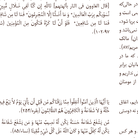
در حالی‌که
[قال الغاوون فی النار بآلهتهم] تَاللَّهِ إِن كُنَّا لَفِي ضَلَالٍ مُّبِينٍ*
یمی است و
نُسَوِّيكُم بِرَبِّ الْعَالَمِينَ* وَ مَا أَضَلَّنَا إِلَّا الْمُجْرِمُونَ* فَمَا لَنَا مِن شَاف
 روزی که قیامت برپا شود،
فَمَا لَنَا مِن شَافِعِينَ* فَلَوْ أَنَّ لَنَا كَرَّةً فَنَكُونَ مِنَ الْمُؤْمِنِينَ (
نمی‌باشد و
۹۷-۱۰۲).
۱-۱۳). آنها (معبودان) مالک
شفاعت نیستند مگر کسی که نزد خدا عهدی گرفته باشد (مریم/۸۷).
 که ما در
یان برابر
 نداریم و
ز مومنان
ایم، انفاق
يَا أَيُّهَا الَّذِينَ آمَنُواْ أَنفِقُواْ مِمَّا رَزَقْنَاكُم مِّن قَبْلِ أَن يَأْتِيَ يَوْمٌ لاَّ بَيْعٌ فِيه
و نه دوستی
خُلَّةٌ وَ لاَ شَفَاعَةٌ وَ الْكَافِرُونَ هُمُ الظَّالِمُونَ (بقره/۲۵۴).
مَّن يَشْفَعْ شَفَاعَةً حَسَنَةً يَكُن لَّهُ نَصِيبٌ مِّنْهَا وَ مَن يَشْفَعْ شَفَاعَةً سَي
د و هر کس
يَكُن لَّهُ كِفْلٌ مِّنْهَا وَ كَانَ اللّهُ عَلَى كُلِّ شَيْءٍ مُّقِيتًا (نساء/۸۵).