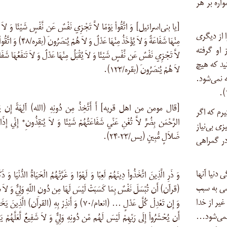
اره بر هر
[یا بنی‌اسرائیل] وَ اتَّقُواْ يَوْمًا لاَّ تَجْزِي نَفْسٌ عَن نَّفْسٍ شَيْئًا وَ لاَ يُ
 از دیگری
مِنْهَا شَفَاعَةٌ وَ لاَ يُؤْخَذُ مِنْهَا عَدْلٌ وَ لاَ هُمْ يُ
 او گرفته
لاَّ تَجْزِي نَفْسٌ عَن نَّفْسٍ شَيْئًا وَ لاَ يُقْبَلُ مِنْهَا عَدْلٌ وَ لاَ تَنفَعُهَا شَفَا
از روزی پروا کنید که هیچ
لاَ هُمْ يُنصَرُونَ (بقره/۱۲۳).
 نمی‌شود.
).
[قال مومن من اهل قریه] أَ أَتَّخِذُ مِن دُونِهِ (الله) آلِهَةً إِن يُر
یرم که اگر
الرَّحْمَن بِضُرٍّ لاَّ تُغْنِ عَنِّي شَفَاعَتُهُمْ شَيْئًا وَ لاَ يُنقِذُونِ* إِنِّي إِذًا 
ی بی‌نیاز
ضَلاَلٍ مُّبِينٍ (یس/۲۳-۲۴).
در گمراهی
 دنیا آنها
وَ ذَرِ الَّذِينَ اتَّخَذُواْ دِينَهُمْ لَعِبًا وَ لَهْوًا وَ غَرَّتْهُمُ الْحَيَاةُ الدُّنْيَا وَ ذَكِّ
سی به سبب
(قرآن) أَن تُبْسَلَ نَفْسٌ بِمَا كَسَبَتْ لَيْسَ لَهَا مِن دُونِ اللّهِ وَلِيٌّ وَ لاَ ش
غیر از خدا
وَ إِن تَعْدِلْ كُلَّ عَدْلٍ … (انعام/۷۰) وَ أَنذِرْ بِهِ (القرآن) الَّذِين
 نمی‌شود…
أَن يُحْشَرُواْ إِلَى رَبِّهِمْ لَيْسَ لَهُم مِّن دُونِهِ وَلِيٌّ وَ لاَ شَفِيعٌ لَّعَلَّهُمْ يَت