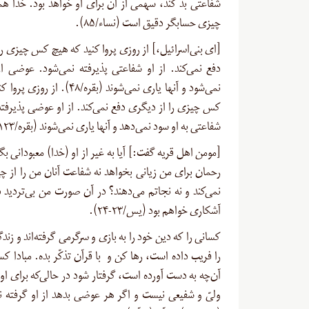
شفاعتی بد کند، سهمی از آن برای او خواهد بود. خدا همو
چیزی حسابگر دقیق است (نساء/۸۵
).
[
ای بنی‌اسرائیل،] از روزی پروا کنید که هیچ کس چیزی را
دفع نمی‌کند. از او شفاعتی پذیرفته نمی‌شود. عوضی از
نمی‌شود و آنها یاری نمی‌شوند (بقره/۴۸). 
کس چیزی را از دیگری دفع نمی‌کند. از او عوضی پذیرفته
شفاعتی به او سود نمی‌دهد و آنها یاری نمی‌شوند (بقره/۱۲۳
[
مومن اهل قریه گفت:] آیا به غیر از او (خدا) معبودانی بگ
رحمان برای من زیانی بخواهد نه شفاعت آنان من را از چیز
نمی‌کند و نه نجاتم می‌دهند؟ در آن صورت من بی‌تردید 
آشکاری خواهم بود (یس/۲۳-۲۴
).
کسانی را که دین خود را به بازی و سرگرمی گرفته‌اند و زندگی
را فریب داده است، رها کن و با قرآن تذکّر بده. مبادا ک
آن‌چه به دست آورده است، گرفتار شود در حالی‌که برای او 
ولیّ و شفیعی نیست و اگر هر عوضی بدهد از او گرفته