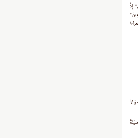
 إِذْ
ِعِينَ*
شعراء/
ِ وَ لاَ
ِّئَةً