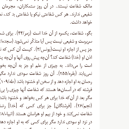
مالک شفاعت نیستند. در آن روز ستمکاران، مجرمان و
شفیعی ندارند. هر کس شفاعتی نیکو یا شفاعتی بد کند، نص
خواهد داشت
.
بگو، شفاعت، یکسره از آن خدا است
جز پس از اجازه او نیست(یونس/۳). کیست آن 
اذن او (خدا) شفاعت کند؟ آن‌چه پیش روی آنها و آن‌چه 
است را می‌داند. به ‌چیزی از علم او جز به آن‌چه بخو
نمی‌یابند (بقره/۲۵۵). آن روز شفاعت سودی ندار
رحم
فرشته که در آسمان‌ها هستند که شفاعت آنها چیزی را بی‌نی
مگر بعد از آن‌که خدا برای هر کس بخواهد و خشنود باشد
(نجم/۲۶). [فرشتگان] جز برای کسی که [خدا] رض
در نزد او سودی ندارد مگر برای کسی که به او اجازه دهد 