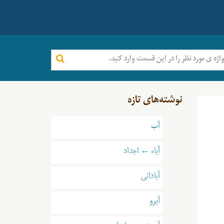
نوشته‌های تازه
آب
آباء ← اجداد
آبادانی
آبرو