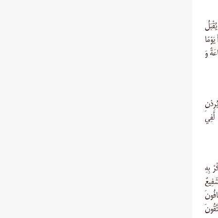
قْبَلُ
نصَرُونَ (بقره/۴۸) وَ اتَّقُواْ يَوْمًا
عَةٌ وَ
ِدْنِ
لَّفِي
رْ بِهِ
َفِيعٌ
َ يَخَافُونَ
َّقُونَ