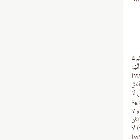
ُم مَّا
َّهُمْ
فِيكُمْ شُرَكَاء لَقَد تَّقَطَّعَ بَيْنَكُمْ وَ ضَلَّ عَنكُم مَّا كُنتُمْ تَزْعُمُونَ (انعام/۹۴)
لْحَقِّ
لُ قَدْ
(اعراف/۵۳) وَ أَنذِرْهُمْ يَوْمَ
وَ لَا
َمْ يَكُن
لَّهُم مِّن شُرَكَائِهِمْ شُفَعَاء وَ كَانُوا بِشُرَكَائِهِمْ كَافِرِينَ (روم/۱۲-۱۳) لَا
يَمْلِكُونَ [آلهه] الشَّفَاعَةَ إِلَّا مَنِ اتَّخَذَ عِندَ الرَّحْمَنِ عَهْدًا (مریم/۸۷)