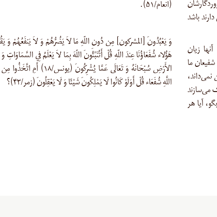
پروردگارشان
(انعام/۵۱).
دارند باشد
وَ يَعْبُدُونَ [المشرکون] مِن دُونِ اللّهِ مَا لاَ يَضُرُّهُمْ وَ لاَ يَنفَعُهُمْ وَ يَقُ
آنها زیان
هَؤُلاء شُفَعَاؤُنَا عِندَ اللّهِ قُلْ أَتُنَبِّئُونَ اللّهَ بِمَا لاَ يَعْلَمُ فِي السَّمَاوَاتِ وَ 
 شفیعان ما
الأَرْضِ سُبْحَانَهُ وَ تَعَالَى عَمَّا يُشْرِكُونَ (یونس/۱۸) أَمِ 
 نمی‌داند،
اللَّهِ شُفَعَاء قُلْ أَوَلَوْ كَانُوا لَا يَمْلِكُونَ شَيْئًا وَ لَا يَعْقِلُونَ (زمر/۴۳)؟
ک می‌سازند
 بگو، آیا هر