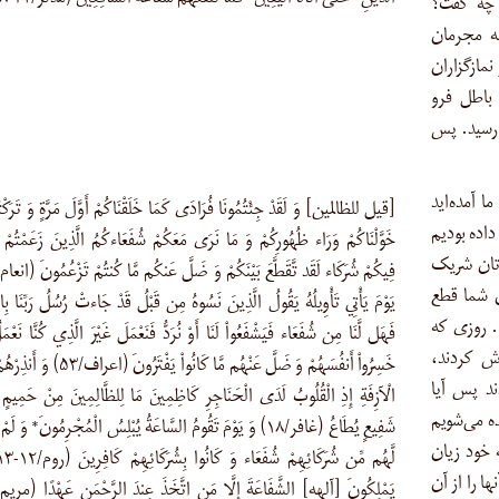
الدِّينِ* حَتَّى أَتَانَا الْيَقِينُ* فَمَا تَنفَعُهُمْ شَفَاعَةُ الشَّافِعِينَ (مدّثر/۴۲-۴۸).
 چه گفت؟
 بلندمرتبه بزرگ است (سبأ/۲۳). [به مجرمان
نمازگزاران
 باطل فرو
رارسید. پس
ا آمده‌اید
[قیل للظالمین] وَ لَقَدْ جِئْتُمُونَا فُرَادَى كَمَا خَلَقْنَاكُمْ أَوَّلَ مَرَّةٍ وَ تَرَكْت
داده بودیم
خَوَّلْنَاكُمْ وَرَاء ظُهُورِكُمْ وَ مَا نَرَى مَعَكُمْ شُفَعَاءكُمُ الَّذِينَ زَعَمْتُمْ أَن
دتان شریک
ان شما قطع
يَوْمَ يَأْتِي تَأْوِيلُهُ يَقُولُ الَّذِينَ نَسُوهُ مِن قَبْلُ قَدْ جَاءتْ رُسُلُ رَبِّنَا بِا
ست و آن‌چه می‌پنداشتید از شما گم شد (انعام/۹۴). روزی که
فَهَل لَّنَا مِن شُفَعَاء فَيَشْفَعُواْ لَنَا أَوْ نُرَدُّ فَنَعْمَلَ غَيْرَ الَّذِي كُنَّا نَعْمَ
وش کردند،
خَسِرُواْ أَنفُسَهُمْ وَ ضَلَّ عَنْهُم مَّا كَانُواْ يَفْتَرُونَ 
ند پس آیا
الْآزِفَةِ إِذِ الْقُلُوبُ لَدَى الْحَنَاجِرِ كَاظِمِينَ مَا لِلظَّالِمِينَ مِنْ حَمِيمٍ 
ده می‌شویم
شَفِيعٍ يُطَاعُ (غافر/۱۸) وَ يَوْمَ تَقُومُ السَّاعَةُ يُبْلِسُ الْمُجْرِمُونَ* وَ ل
 خود زیان
فترا می‌زدند، از آنها گم شد (اعراف/۵۳). آنها را از آن