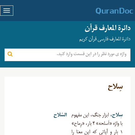
دائرة المعارف قرآن
دائرة المعارف فارسی قرآن کریم
سِلاح
سِلاح،
ابزار جنگ، این مفهوم
السّلاح
با واژه «اَسلحه» ۴ بار، «رِماح»
۱ بار و آیاتی که این معنا را