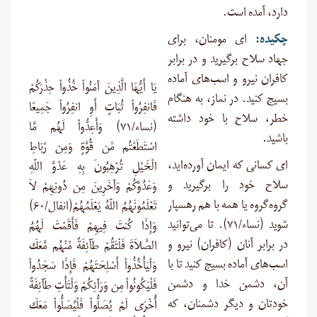
دارد، آمده است.
چکیده:
ای مومنان، برای
جهاد سلاح برگیرید و در برابر
کافران نیرو و اسب‌های آماده
يَا أَيُّهَا الَّذِينَ آمَنُواْ خُذُواْ حِذْرَكُمْ
بسیج کنید. در نماز، به هنگام
فَانفِرُواْ ثُبَاتٍ أَوِ انفِرُواْ جَمِيعًا
خطر، سلاح با خود داشته
(نساء/۷۱) وَأَعِدُّواْ لَهُم مَّا
باشید.
اسْتَطَعْتُم مِّن قُوَّةٍ وَمِن رِّبَاطِ
ای کسانی که ایمان آورده‌اید،
الْخَيْلِ تُرْهِبُونَ بِهِ عَدْوَّ اللّهِ
سلاح خود را برگیرید و
وَعَدُوَّكُمْ وَآخَرِينَ مِن دُونِهِمْ لاَ
گروه‌گروه یا همه با هم رهسپار
تَعْلَمُونَهُمُ اللّهُ يَعْلَمُهُمْ(انفال/۶۰)
شوید (نساء/۷۱). تا می‌توانید
وَإِذَا كُنتَ فِيهِمْ فَأَقَمْتَ لَهُمُ
در برابر آنان (کافران) نیرو و
الصَّلاَةَ فَلْتَقُمْ طَآئِفَةٌ مِّنْهُم مَّعَكَ
اسب‌های آماده بسیج کنید تا با
وَلْيَأْخُذُواْ أَسْلِحَتَهُمْ فَإِذَا سَجَدُواْ
آن، دشمن خدا و دشمن
فَلْيَكُونُواْ مِن وَرَآئِكُمْ وَلْتَأْتِ طَآئِفَةٌ
خودتان و دیگر دشمنان، که
أُخْرَى لَمْ يُصَلُّواْ فَلْيُصَلُّواْ مَعَكَ