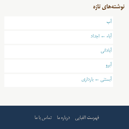
نوشته‌های تازه
آب
آباء ← اجداد
آبادانی
آبرو
آبستنی ← بارداری
فهرست الفبایی
درباره ما
تماس با ما