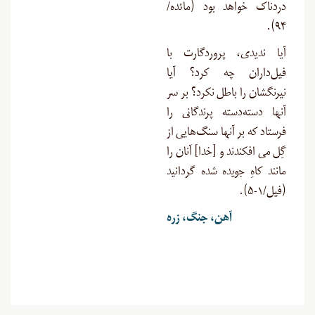
دردناک خواهد بود (مائده/
۹۴).
آیا ندیدى، پروردگارت با
فیل‌داران چه کرد؟ آیا
نیرنگشان را باطل نکرد؟ بر سر
آنها دسته‌دسته پرندگانى را
فرستاد که بر آنها سنگ‌هایى از
گِل مى ‏افکندند و [خدا] آنان را
مانند کاهِ جویده ‏شده گردانید
(فیل/۱-۵).
آهن، جنگ، زره