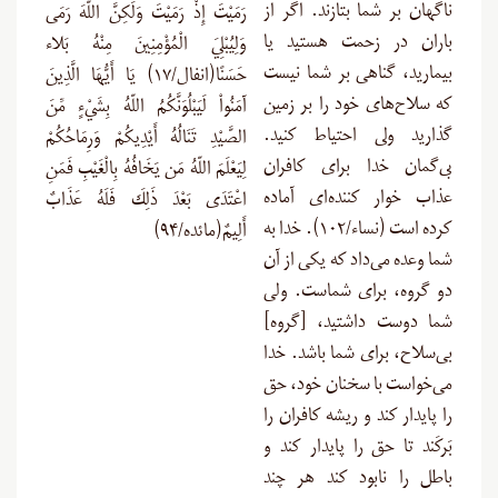
ناگهان بر شما بتازند. اگر از
رَمَيْتَ إِذْ رَمَيْتَ وَلَكِنَّ اللّهَ رَمَى
باران در زحمت هستید یا
وَلِيُبْلِيَ الْمُؤْمِنِينَ مِنْهُ بَلاء
بیمارید، گناهى بر شما نیست
حَسَنًا(انفال/۱۷) يَا أَيُّهَا الَّذِينَ
که سلاح‌های خود را بر زمین
آمَنُواْ لَيَبْلُوَنَّكُمُ اللّهُ بِشَيْءٍ مِّنَ
گذارید ولى احتیاط کنید.
الصَّيْدِ تَنَالُهُ أَيْدِيكُمْ وَرِمَاحُكُمْ
بى‌گمان خدا براى کافران
لِيَعْلَمَ اللّهُ مَن يَخَافُهُ بِالْغَيْبِ فَمَنِ
عذاب خوار کننده‌ای آماده
اعْتَدَى بَعْدَ ذَلِكَ فَلَهُ عَذَابٌ
کرده است (نساء/۱۰۲). خدا به
أَلِيمٌ(مائده/۹۴)
شما وعده می‌داد که یکی از آن
دو گروه، برای شماست. ولی
شما دوست داشتید، [گروه]
بی‌سلاح، برای شما باشد. خدا
می‌خواست با سخنان خود، حق
را پایدار کند و ریشه کافران را
بَرکَند تا حق را پایدار کند و
باطل را نابود کند هر چند