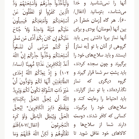
آنها را نمی‌شناسید و خدا
وَلْيَأْخُذُواْ حِذْرَهُمْ وَأَسْلِحَتَهُمْ وَدَّ
می‌شناسد، بترسانید (انفال/
الَّذِينَ كَفَرُواْ لَوْ تَغْفُلُونَ عَنْ
۶۰). هر گاه [زمان خطر] در
أَسْلِحَتِكُمْ وَأَمْتِعَتِكُمْ فَيَمِيلُونَ
بین آنها (مومنان) بودى و برای
عَلَيْكُم مَّيْلَةً وَاحِدَةً وَلاَ جُنَاحَ
آنها نماز برپا داشتى پس باید
عَلَيْكُمْ إِن كَانَ بِكُمْ أَذًى مِّن مَّطَرٍ
گروهى از آنان با تو [به نماز]
أَوْ كُنتُم مَّرْضَى أَن تَضَعُواْ
ایستند و باید سلاح‌های خود را
أَسْلِحَتَكُمْ وَخُذُواْ حِذْرَكُمْ إِنَّ اللّهَ
برگیرند و چون سجده کردند،
أَعَدَّ لِلْكَافِرِينَ عَذَابًا مُّهِينًا (نساء/
باید پشتِ‏ سر شما قرار گیرند و
۱۰۲) وَ إِذْ يَعِدُكُمُ اللّهُ إِحْدَى
گروه دیگرى که نماز
الطَّائِفَتِيْنِ أَنَّهَا لَكُمْ وَتَوَدُّونَ أَنَّ
نگذارده‌اند، با تو نماز گزارند.
غَيْرَ ذَاتِ الشَّوْكَةِ تَكُونُ لَكُمْ وَيُرِيدُ
باید احتیاط را رعایت کنند و
اللّهُ أَن يُحِقَّ الحَقَّ بِكَلِمَاتِهِ
سلاح‌های خود را برگیرند.
وَيَقْطَعَ دَابِرَ الْكَافِرِينَ* لِيُحِقَّ
کسانی که کافر شدند، دوست
الْحَقَّ وَيُبْطِلَ الْبَاطِلَ وَلَوْ كَرِهَ
دارند شما از سلاح‌ها و
الْمُجْرِمُونَ (انفال/۷-۸)فَلَمْ
کالاهای خود غافل شوید تا
تَقْتُلُوهُمْ وَ لَكِنَّ اللّهَ قَتَلَهُمْ وَمَا