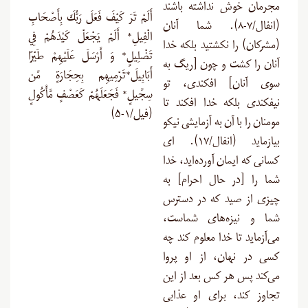
مجرمان خوش نداشته باشند
أَلَمْ تَرَ كَيْفَ فَعَلَ رَبُّكَ بِأَصْحَابِ
(انفال/۷-۸). شما آنان
الْفِيلِ* أَلَمْ يَجْعَلْ كَيْدَهُمْ فِي
(مشرکان) را نکشتید بلکه خدا
تَضْلِيلٍ* وَ أَرْسَلَ عَلَيْهِمْ طَيْرًا
آنان را کشت و چون [ریگ به
أَبَابِيلَ*تَرْمِيهِم بِحِجَارَةٍ مِّن
سوى آنان] افکندى، تو
سِجِّيلٍ* فَجَعَلَهُمْ كَعَصْفٍ مَّأْكُولٍ
نیفکندى بلکه خدا افکند تا
(فیل/۱-۵)
مومنان را با آن به آزمایشى نیکو
بیازماید (انفال/۱۷). ای
کسانی که ایمان آورده‌اید، خدا
شما را [در حال احرام] به
چیزی از صید که در دسترس
شما و نیزه‌های شماست،
می‌آزماید تا خدا معلوم کند چه
کسی در نهان، از او پروا
می‌کند پس هر کس بعد از این
تجاوز کند، برای او عذابی