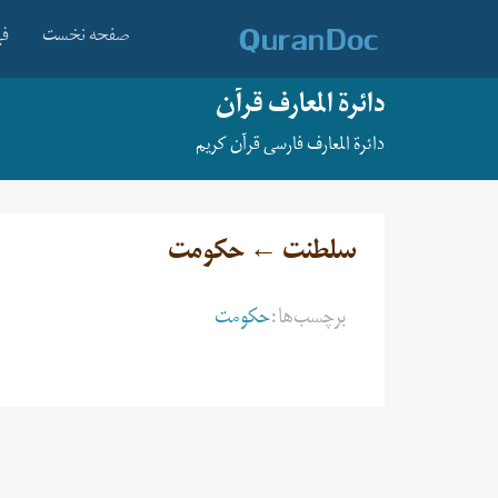
صفحه نخست
فه
دائرة المعارف قرآن
دائرة المعارف فارسی قرآن کریم
سلطنت ← حکومت
برچسب‌ها:
حکومت