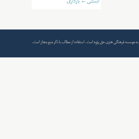
آبستنی ← بارداری
به
موسسه فرهنگی هنری حق پژوه
است. استفاده از مطالب با ذکر منبع مجاز است.