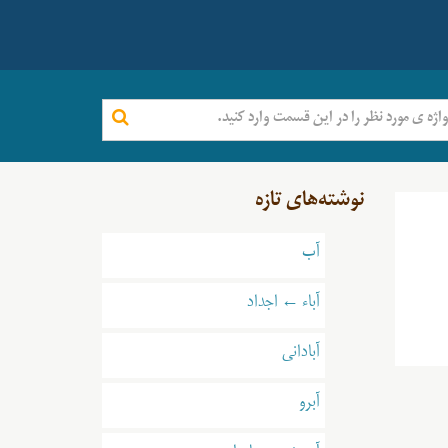
نوشته‌های تازه
آب
آباء ← اجداد
آبادانی
آبرو