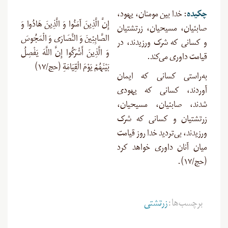
چکیده
:
خدا بین مومنان، یهود،
إِنَّ الَّذِينَ آمَنُوا وَ الَّذِينَ هَادُوا وَ
صابئیان، مسیحیان، زرتشتیان
الصَّابِئِينَ وَ النَّصَارَى وَ الْمَجُوسَ
و کسانی که شرک ورزیدند، در
وَ الَّذِينَ أَشْرَكُوا إِنَّ اللَّهَ يَفْصِلُ
قیامت داوری می‌کند
.
بَيْنَهُمْ يَوْمَ الْقِيَامَةِ (حج/۱۷)
به‌راستی کسانی که ایمان
آوردند، کسانی که یهودی
شدند، صابئیان، مسیحیان،
زرتشتیان و کسانی که شرک
ورزیدند، بی‌تردید خدا روز قیامت
میان آنان داوری خواهد کرد
(حج/۱۷
).
برچسب‌ها:
زرتشتی