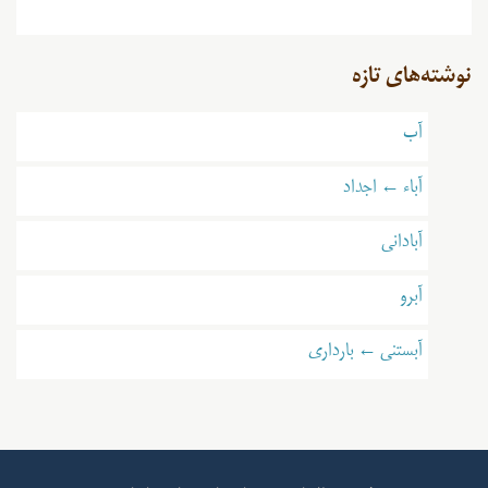
نوشته‌های تازه
آب
آباء ← اجداد
آبادانی
آبرو
آبستنی ← بارداری