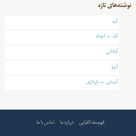
نوشته‌های تازه
آب
آباء ← اجداد
آبادانی
آبرو
آبستنی ← بارداری
فهرست الفبایی
درباره ما
تماس با ما