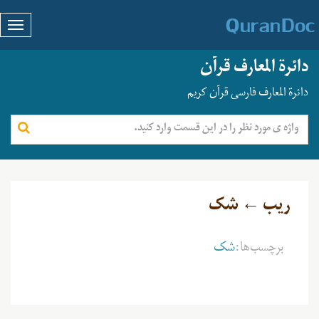
دائرة المعارف قرآن
دائرة المعارف فارسی قرآن کریم
ریب ← شک
برچسب‌ها:
شک