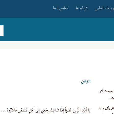
رست الفبایی
درباره ما
تماس با ما
الرّهن
ویسنده‌ای
هد.
ی‌ای را تا
يَا أَيُّهَا الَّذِينَ آمَنُواْ إِذَا تَدَايَنتُم بِدَيْنٍ إِلَى أَجَلٍ مُّسَمًّى فَاكْتُبُوهُ …