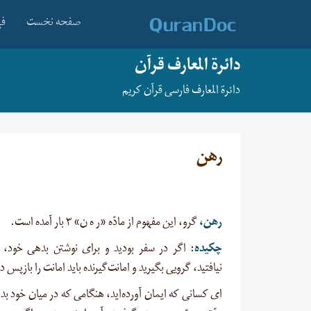
صفحه نخست
فه
دائرة المعارف قرآن
دائرة المعارف فارسی قرآن کریم
رهن
رهن
،
گرو، این مفهوم از مادّه «ر ه ن» ۳ بار آمده است.
چکیده
: اگر در سفر بودید و برای نوشتن بدهی خود، ن
نیافتید، گرویی بگیرید و امانت‌گیرنده باید امانت را بازپس د
ای کسانی که ایمان آورده‌اید، هنگامی که در میان خود بده