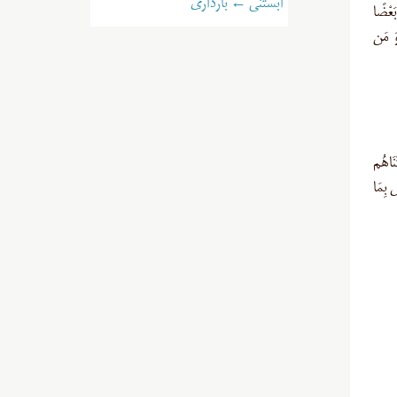
آبستنی ← بارداری
بَعْضًا
 وَ مَن
تْنَاهُم
نٌ (طور/۲۱) كُلُّ نَفْسٍ بِمَا