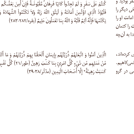
فر بودید و
كُنتُمْ عَلَى سَفَرٍ وَ لَمْ تَجِدُواْ كَاتِبًا فَرِهَانٌ مَّقْبُوضَةٌ فَإِنْ أَمِنَ بَعْضُكُم 
خی دیگر را
فَلْيُؤَدِّ الَّذِي اؤْتُمِنَ أَمَانَتَهُ وَ لْيَتَّقِ اللّهَ رَبَّهُ وَلاَ تَكْتُمُواْ الشَّهَادَةَ
انت او را
يَكْتُمْهَا فَإِنَّهُ آثِمٌ قَلْبُهُ وَ اللّهُ بِمَا تَعْمَلُونَ عَلِيمٌ (بقره/۲۸۲-۲۸۳)
ت را کتمان
 به آن‌چه
 کرده‌اند،
الَّذِينَ آمَنُوا وَ اتَّبَعَتْهُمْ ذُرِّيَّتُهُم بِإِيمَانٍ أَلْحَقْنَا بِهِمْ ذُرِّيَّتَهُمْ وَ مَا أَلَ
می‌کاهیم.
مِّنْ عَمَلِهِم مِّن شَيْءٍ كُلُّ امْرِئٍ بِمَا كَسَبَ رَهِي
است (طور/۲۱). هر نفسی در گرو
كَسَبَتْ رَهِينَةٌ* إِلَّا أَصْحَابَ الْيَمِينِ (مدّثّر/۳۸-۳۹)