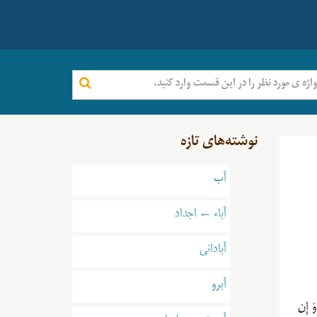
نوشته‌های تازه
آب
آباء ← اجداد
آبادانی
آبرو
 وَ إِن