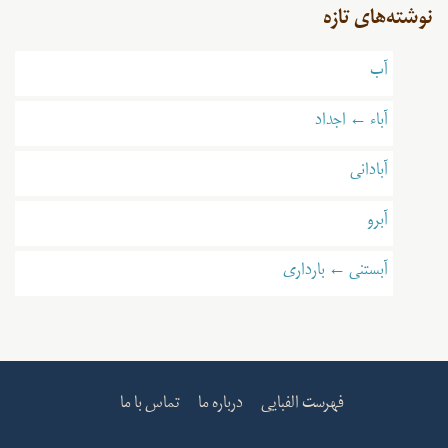
نوشته‌های تازه
آب
آباء ← اجداد
آبادانی
آبرو
آبستنی ← بارداری
فهرست الفبایی
درباره ما
تماس با ما