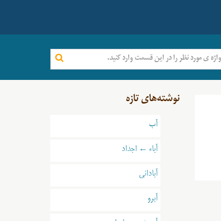
نوشته‌های تازه
آب
آباء ← اجداد
آبادانی
آبرو