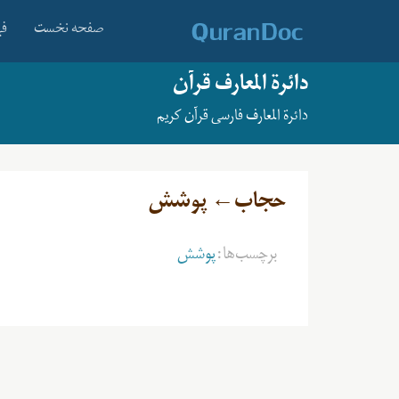
صفحه نخست
فه
دائرة المعارف قرآن
دائرة المعارف فارسی قرآن کریم
حجاب← پوشش
برچسب‌ها:
پوشش