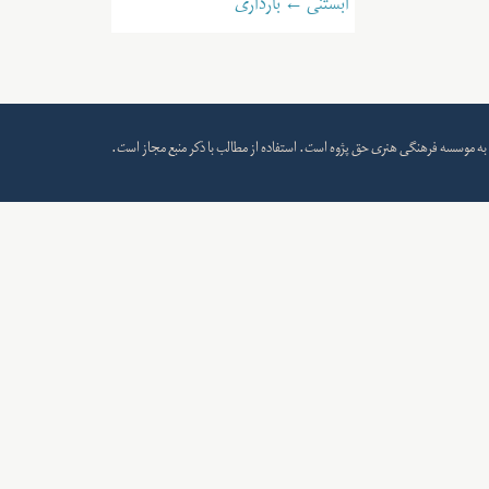
آبستنی ← بارداری
به
موسسه فرهنگی هنری حق پژوه
است. استفاده از مطالب با ذکر منبع مجاز است.