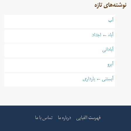
نوشته‌های تازه
آب
آباء ← اجداد
آبادانی
آبرو
آبستنی ← بارداری
فهرست الفبایی
درباره ما
تماس با ما