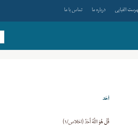
رست الفبایی
درباره ما
تماس با ما
اَحَد
قُلْ هُوَ اللَّهُ أَحَدٌ (اخلاص/۱)