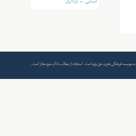
آبستنی ← بارداری
به
موسسه فرهنگی هنری حق پژوه
است. استفاده از مطالب با ذکر منبع مجاز است.