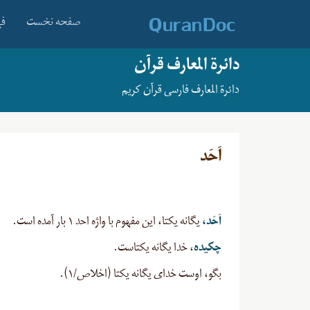
صفحه نخست
فه
دائرة المعارف قرآن
دائرة المعارف فارسی قرآن کریم
اَحَد
اَحَد،
یگانه یکتا، این مفهوم با واژه احد ۱ بار آمده است.
چکیده
، خدا یگانه یکتاست.
بگو، اوست ‏خداى یگانه یکتا (اخلاص/۱).