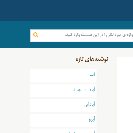
نوشته‌های تازه
آب
آباء ← اجداد
آبادانی
آبرو