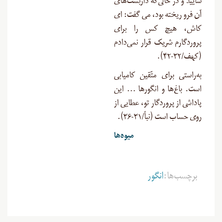
‏سایید و در حالى‌که داربست‌هاى
آن فرو ریخته بود، مى‏ گفت: اى
کاش، هیچ کس را برای
پروردگارم شریک قرار نمی‌دادم
(کهف/۳۲-۴۲).
به‌راستی برای متّقین کامیابی
است. باغ‌ها و انگورها … این
پاداشى از پروردگار تو، عطایى از
روى حساب است (نبأ/۳۱-۳۶).
میوه‌ها
برچسب‌ها:
انگور