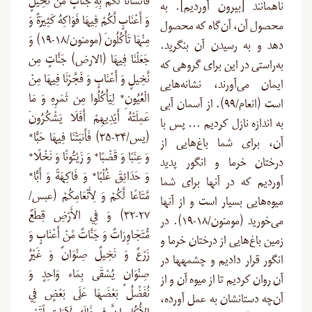
فَأَنشَأْنَا لَكُم بِهِ جَنَّاتٍ مِّن نَّخِيلٍ
ناهمانند [بیرون آوردیم]. به
وَ أَعْنَابٍ لَّكُمْ فِيهَا فَوَاكِهُ كَثِيرَةٌ وَ
محصول آن، آن‌گاه که محصول
مِنْهَا تَأْكُلُونَ (مومنون/۱۸-۱۹) وَ
دهد و به رسیدن آن بنگرید.
جَعَلْنَا فِيهَا (الارض) جَنَّاتٍ مِن
به‌راستی در این برای گروهی که
نَّخِيلٍ وَ أَعْنَابٍ وَ فَجَّرْنَا فِيهَا مِنْ
ایمان می‌آورند، نشانه‌هایی
الْعُيُونِ* لِيَأْكُلُوا مِن ثَمَرِهِ وَ مَا
است (انعام/۹۹). از آسمان آبی
عَمِلَتْهُ أَيْدِيهِمْ أَفَلَا يَشْكُرُونَ
به اندازه نازل کردیم … پس با
(یس/۳۴-۳۵) فَأَنبَتْنَا فِيهَا حَبًّا*
آن، برای شما باغ‌هایی از
وَ عِنَبًا وَ قَضْبًا* وَ زَيْتُونًا وَ نَخْلًا*
درختان خرما و انگور پدید
وَ حَدَائِقَ غُلْبًا* وَ فَاكِهَةً وَ أَبًّا*
آوردیم که در آنها برای شما
مَّتَاعًا لَّكُمْ وَ لِأَنْعَامِكُمْ (عبس/
میوه‌هایی بسیار است و از آنها
۲۷-۳۲) وَ فِي الأَرْضِ قِطَعٌ
می‌خورید (مومنون/۱۸-۱۹). در
مُّتَجَاوِرَاتٌ وَ جَنَّاتٌ مِّنْ أَعْنَابٍ وَ
زمین باغ‌هایى از درختان خرما و
زَرْعٌ وَ نَخِيلٌ صِنْوَانٌ وَ غَيْرُ
انگور قرار دادیم و چشمه‏ها در
صِنْوَانٍ يُسْقَى بِمَاء وَاحِدٍ وَ
آن روان کردیم تا از میوه آن و از
نُفَضِّلُ بَعْضَهَا عَلَى بَعْضٍ فِي
آن‌چه دستانشان به عمل آورده،