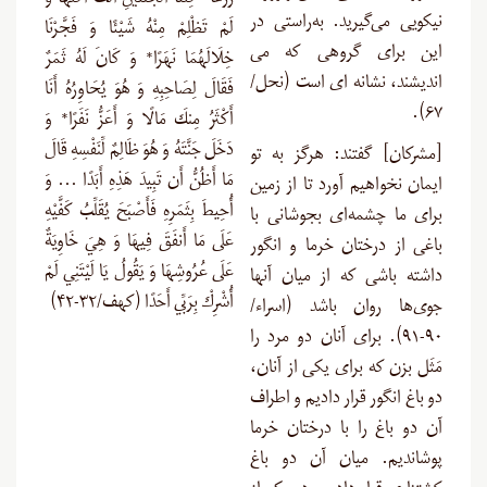
زَرْعًا* كِلْتَا الْجَنَّتَيْنِ آتَتْ أُكُلَهَا وَ
نیکویی مى‌گیرید. به‌راستی در
لَمْ تَظْلِمْ مِنْهُ شَيْئًا وَ فَجَّرْنَا
این براى گروهی که مى‏
خِلَالَهُمَا نَهَرًا* وَ كَانَ لَهُ ثَمَرٌ
اندیشند، نشانه ‏اى است (نحل/
فَقَالَ لِصَاحِبِهِ وَ هُوَ يُحَاوِرُهُ أَنَا
۶۷).
أَكْثَرُ مِنكَ مَالًا وَ أَعَزُّ نَفَرًا* وَ
دَخَلَ جَنَّتَهُ وَ هُوَ ظَالِمٌ لِّنَفْسِهِ قَالَ
[مشرکان] گفتند: هرگز به تو
مَا أَظُنُّ أَن تَبِيدَ هَذِهِ أَبَدًا … وَ
ایمان نخواهیم آورد تا از زمین
أُحِيطَ بِثَمَرِهِ فَأَصْبَحَ يُقَلِّبُ كَفَّيْهِ
برای ما چشمه‌ای بجوشانی با
عَلَى مَا أَنفَقَ فِيهَا وَ هِيَ خَاوِيَةٌ
باغی از درختان خرما و انگور
عَلَى عُرُوشِهَا وَ يَقُولُ يَا لَيْتَنِي لَمْ
داشته باشی که از میان آنها
أُشْرِكْ بِرَبِّي أَحَدًا (کهف/۳۲-۴۲)
جوی‌ها روان باشد (اسراء/
۹۰-۹۱). برای آنان دو مرد را
مَثَل بزن که برای یکی از آنان،
دو باغ انگور قرار دادیم و اطراف
آن دو باغ را با درختان خرما
پوشاندیم. میان آن دو باغ