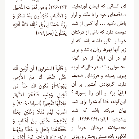
ای کسانی که ایمان آورده‌اید،
۲۶۴-۲۶۶) وَ مِن ثَمَرَاتِ النَّخِيلِ
صدقه‌های خود را با منّت و آزار
وَ الأَعْنَابِ تَتَّخِذُونَ مِنْهُ سَكَرًا وَ
باطل نکنید … آیا کسى از شما
رِزْقًا حَسَنًا إِنَّ فِي ذَلِكَ لآيَةً لِّقَوْمٍ
دوست دارد که باغى از درختان
يَعْقِلُونَ (نحل/۶۷)
خرما و انگور داشته باشد که از
زیر آنها نهرها روان باشد‏ و براى
او در آن (باغ‏) از هر گونه
محصولی باشد، در حالى‌که او به
وَ قَالُواْ (المشرکون) لَن نُّؤْمِنَ لَكَ
پیرى رسیده و فرزندانى ضعیف
حَتَّى تَفْجُرَ لَنَا مِنَ الأَرْضِ
دارد، گردبادى آتشین بر آن
يَنبُوعًا*أَوْ تَكُونَ لَكَ جَنَّةٌ مِّن
(باغ‏) بزند و [آن را] بسوزاند؟
نَّخِيلٍ وَعِنَبٍ فَتُفَجِّرَ الأَنْهَارَ
این‌گونه‏، خدا آیات را براى شما
خِلالَهَا تَفْجِيرًا (اسراء/۹۰-۹۱) وَ
بیان می‌کند باشد که شما
اضْرِبْ لَهُم مَّثَلًا رَّجُلَيْنِ جَعَلْنَا
بیندیشید (بقره/۲۶۴-۲۶۶). از
لِأَحَدِهِمَا جَنَّتَيْنِ مِنْ أَعْنَابٍ وَ
محصولات درختان خرما و
حَفَفْنَاهُمَا بِنَخْلٍ وَ جَعَلْنَا بَيْنَهُمَا
انگور، باده مستى ‏بخش و روزی