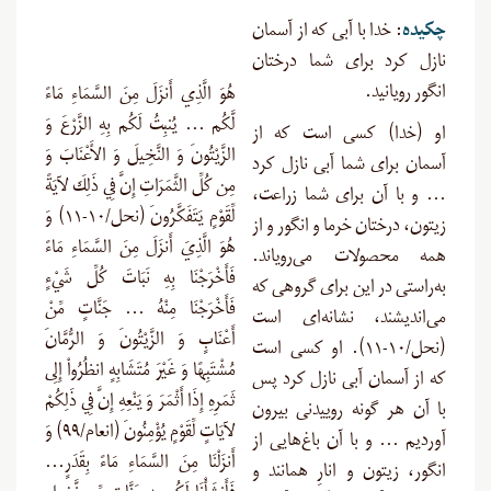
چکیده
: خدا با آبی که از آسمان
نازل کرد برای شما درختان
انگور رویانید.
هُوَ الَّذِي أَنزَلَ مِنَ السَّمَاءِ مَاءً
لَّكُم … يُنبِتُ لَكُم بِهِ الزَّرْعَ وَ
او (خدا) کسی است که از
الزَّيْتُونَ وَ النَّخِيلَ وَ الأَعْنَابَ وَ
آسمان برای شما آبی نازل کرد
مِن كُلِّ الثَّمَرَاتِ إِنَّ فِي ذَلِكَ لآيَةً
… و با آن برای شما زراعت،
لِّقَوْمٍ يَتَفَكَّرُونَ (نحل/۱۰-۱۱) وَ
زیتون، درختان خرما و انگور و از
هُوَ الَّذِيَ أَنزَلَ مِنَ السَّمَاءِ مَاءً
همه محصولات می‌رویاند.
فَأَخْرَجْنَا بِهِ نَبَاتَ كُلِّ شَيْءٍ
به‌راستی در این برای گروهی که
فَأَخْرَجْنَا مِنْهُ … جَنَّاتٍ مِّنْ
می‌اندیشند، نشانه‌ای است
أَعْنَابٍ وَ الزَّيْتُونَ وَ الرُّمَّانَ
(نحل/۱۰-۱۱). او کسی است
مُشْتَبِهًا وَ غَيْرَ مُتَشَابِهٍ انظُرُواْ إِلِى
که از آسمان آبی نازل کرد پس
ثَمَرِهِ إِذَا أَثْمَرَ وَ يَنْعِهِ إِنَّ فِي ذَلِكُمْ
با آن هر گونه روییدنی بیرون
لآيَاتٍ لِّقَوْمٍ يُؤْمِنُونَ (انعام/۹۹) وَ
آوردیم … و با آن باغ‌هایی از
أَنزَلْنَا مِنَ السَّمَاءِ مَاءً بِقَدَرٍ…
انگور، زیتون و انارِ همانند و