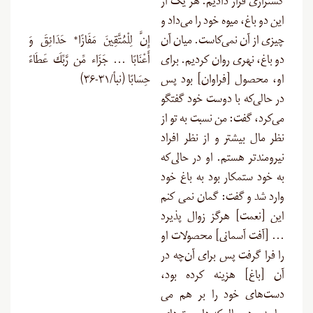
کشتزاری قرار دادیم. هر یک از
این دو باغ، میوه خود را می‌داد و
چیزی از آن نمی‌کاست. میان آن
إِنَّ لِلْمُتَّقِينَ مَفَازًا* حَدَائِقَ وَ
دو باغ، نهری روان کردیم. برای
أَعْنَابًا … جَزَاء مِّن رَّبِّكَ عَطَاءً
او، محصول [فراوان] بود پس
حِسَابًا (نبأ/۳۱-۳۶)
در حالی‌که با دوست خود گفتگو
می‌کرد، گفت: من نسبت به تو از
نظر مال بیشتر و از نظر افراد
نیرومندتر هستم. او در حالى‌که
به خود ستمکار بود به باغ خود
وارد شد و گفت: گمان نمى‏ کنم
این [نعمت] هرگز زوال پذیرد
… [آفت آسمانى] محصولات او
را فرا گرفت پس براى آن‌چه در
آن [باغ] هزینه کرده بود،
دست‌های خود را بر هم مى