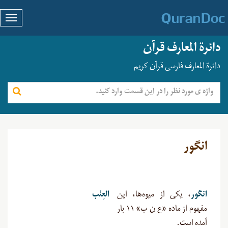
دائرة المعارف قرآن
دائرة المعارف فارسی قرآن کریم
انگور
انگور
، یکی از میوه‌ها، این
العِنَب
مفهوم از ماده «ع ن ب» ۱۱ بار
آمده است.