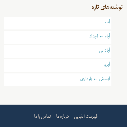
نوشته‌های تازه
آب
آباء ← اجداد
آبادانی
آبرو
آبستنی ← بارداری
فهرست الفبایی
درباره ما
تماس با ما