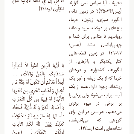
الأُكُلِ إِنَّ فِي ذَلِكَ لَآيَاتٍ لِّقَوْمٍ
بخورند. آیا سپاس نمى ‏گزارند
يَعْقِلُونَ (رعد/۴)
(یس/۳۴-۳۵)؟ در زمین دانه،
انگور، سبزی، زیتون، خرما،
باغ‌های پر درخت، میوه و علف
رویاندیم تا متاعی برای شما و
چهارپایانتان باشد (عبس/
۲۷-۳۲). در زمین قطعه‌هایی
کنار یکدیگر و باغ‌هایی از
يَا أَيُّهَا الَّذِينَ آمَنُواْ لاَ تُبْطِلُواْ
انگورها، کشتزارها و درختان
صَدَقَاتِكُم بِالْمَنِّ وَالأذَى …
خرما که از یک ریشه و غیر یک
أَيَوَدُّ أَحَدُكُمْ أَن تَكُونَ لَهُ جَنَّةٌ مِّن
ریشه‌اند وجود دارد. همه از یک
نَّخِيلٍ وَ أَعْنَابٍ تَجْرِي مِن تَحْتِهَا
آب سیراب می‌شوند ولی برخی را
الأَنْهَارُ لَهُ فِيهَا مِن كُلِّ الثَّمَرَاتِ
بر برخی در میوه برتری
وَ أَصَابَهُ الْكِبَرُ وَ لَهُ ذُرِّيَّةٌ ضُعَفَاء
می‌دهیم. به‌راستی در این برای
فَأَصَابَهَا إِعْصَارٌ فِيهِ نَارٌ فَاحْتَرَقَتْ
گروهی که می‌اندیشند،
كَذَلِكَ يُبَيِّنُ اللّهُ لَكُمُ الآيَاتِ
نشانه‌هایی است (رعد/۴).
لَعَلَّكُمْ تَتَفَكَّرُونَ (بقره/