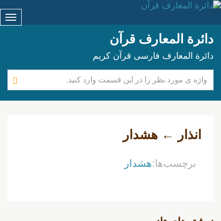
دائرة المعارف قرآن
دائرة المعارف فارسی قرآن کریم
انذار ← هشدار
برچسب‌ها:
هشدار