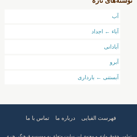
نوشته‌های تازه
آب
آباء ← اجداد
آبادانی
آبرو
آبستنی ← بارداری
فهرست الفبایی
درباره ما
تماس با ما
تمامی حقوق مادی و معنوی این سایت متعلق به
موسسه فرهنگی هنری