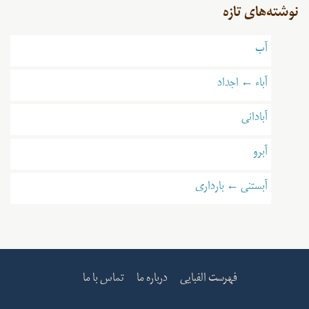
نوشته‌های تازه
آب
آباء ← اجداد
آبادانی
آبرو
آبستنی ← بارداری
فهرست الفبایی
درباره ما
تماس با ما