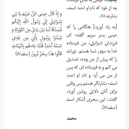
چکیده:
عیسی به آمدنِ فرستاده
بعد از خود که نام او احمد است،
وَ إِذْ قَالَ عِيسَى ابْنُ مَرْيَمَ يَا بَنِي
بشارت داد.
إِسْرَائِيلَ إِنِّي رَسُولُ اللَّهِ إِلَيْكُم
[به یاد آورید] هنگامی را که
مُّصَدِّقًا لِّمَا بَيْنَ يَدَيَّ مِنَ التَّوْرَاةِ وَ
عیسى پسر مریم گفت: اى
مُبَشِّرًا بِرَسُولٍ يَأْتِي مِن بَعْدِي
فرزندان اسرائیل، من فرستاده
اسْمُهُ أَحْمَدُ فَلَمَّا جَاءهُم بِالْبَيِّنَاتِ
خدا به سوى شما هستم. تورات
قَالُوا هَذَا سِحْرٌ مُّبِينٌ (صف/۶)
را که پیش از من بوده، تصدیق
مى‏ کنم و به فرستاده ‏اى که پس
از من مى ‏آید و نام او احمد
است، بشارتگر هستم پس وقتى
براى آنان دلایل روشن آورد،
گفتند: این سحرى آشکار است
(صف/۶).
محمد