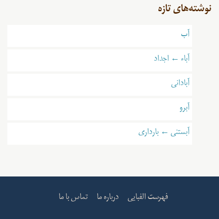
نوشته‌های تازه
آب
آباء ← اجداد
آبادانی
آبرو
آبستنی ← بارداری
فهرست الفبایی
درباره ما
تماس با ما