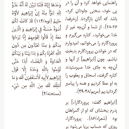
راهنمایی خواهد کرد و آن‌ را در
وَعَدَهَا إِيَّاهُ فَلَمَّا تَبَيَّنَ لَهُ أَنَّهُ عَدُوٌّ
پی خود، سخنی جاودان کرد،
لِلّهِ تَبَرَّأَ مِنْهُ إِنَّ إِبْرَاهِيمَ لأوَّاهٌ
باشد که آنان بازگردند (زخرف/
حَلِيمٌ (توبه/۱۱۴) قَدْ كَانَتْ لَكُمْ
۲۶-۲۸). از شما و آن‌چه غیر از
أُسْوَةٌ حَسَنَةٌ فِي إِبْرَاهِيمَ وَ الَّذِينَ
خدا می‌خوانید، کناره می‌گیرم و
مَعَهُ إِذْ قَالُوا لِقَوْمِهِمْ إِنَّا بُرَءاؤا
پروردگارم را می‌خوانم، امیدوارم
مِنكُمْ وَ مِمَّا تَعْبُدُونَ مِن دُونِ
که در خواندن پروردگارم بدبخت
اللَّهِ كَفَرْنَا بِكُمْ وَ بَدَا بَيْنَنَا وَ بَيْنَكُمُ
نباشم. چون [ابراهیم] از آنها و
الْعَدَاوَةُ وَ الْبَغْضَاء أَبَدًا حَتَّى
آن‌چه به جاى خدا مى‏پرستیدند
تُؤْمِنُوا بِاللَّهِ وَحْدَهُ إِلَّا قَوْلَ
کناره گرفت، اسحاق و یعقوب را
إِبْرَاهِيمَ لِأَبِيهِ لَأَسْتَغْفِرَنَّ لَكَ وَ مَا
به او عطا کردیم و همه را پیامبر
أَمْلِكُ لَكَ مِنَ اللَّهِ مِن شَيْء
گردانیدیم (مریم/۴۸-۴۹).
(ممتحنه/۴)
[ابراهیم گفت: پروردگارا،] بر
پدرم ببخشای که او از گمراهان
بود (شعراء/۸۶). پروردگارا،
روزی که حساب برپا می‌شود بر