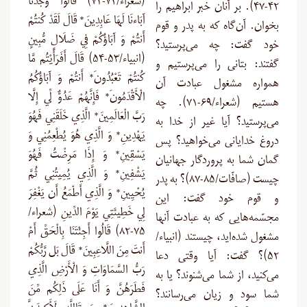
(شعراء/۷۲-۷۴) قَالُوا وَجَدْنَا
۴۲-۴۷). بر آنان خبر ابراهیم را
آبَاءنَا لَهَا عَابِدِينَ* قَالَ لَقَدْ كُنتُمْ
بخوان. آن‌گاه که به پدر و قوم
أَنتُمْ وَ آبَاؤُكُمْ فِي ضَلَالٍ مُّبِينٍ
خود گفت: چه می‌پرستید؟
(انبیاء/۵۳-۵۴) قَالَ أَفَرَأَيْتُم مَّا
گفتند: بتانی را می‌پرستیم و
كُنتُمْ تَعْبُدُونَ* أَنتُمْ وَ آبَاؤُكُمُ
همواره مشغول عبادت آن
الْأَقْدَمُونَ* فَإِنَّهُمْ عَدُوٌّ لِّي إِلَّا
هستیم (شعراء/۶۹-۷۱). چه
رَبَّ الْعَالَمِينَ* الَّذِي خَلَقَنِي فَهُوَ
می‌پرستید؟ آیا غیر از خدا به
يَهْدِينِ* وَ الَّذِي هُوَ يُطْعِمُنِي وَ
دروغ خدایانی می‌خواهید؟ پس
يَسْقِينِ* وَ إِذَا مَرِضْتُ فَهُوَ
گمان شما به پروردگار جهانیان
يَشْفِينِ* وَ الَّذِي يُمِيتُنِي ثُمَّ
چیست (صافّات/۸۵-۸۷)؟ به پدر
يُحْيِينِ* وَ الَّذِي أَطْمَعُ أَن يَغْفِرَ
و قوم خود گفت: این
لِي خَطِيئَتِي يَوْمَ الدِّينِ (شعراء/
مجسّمه‌هایی که به عبادت آنها
۷۵-۸۲) قَالُوا أَجِئْتَنَا بِالْحَقِّ أَمْ
مشغول شده‌اید، چیستند (انبیاء/
أَنتَ مِنَ اللَّاعِبِينَ* قَالَ بَل رَّبُّكُمْ
۵۲)؟ گفت: آیا وقتی دعا
رَبُّ السَّمَاوَاتِ وَ الْأَرْضِ الَّذِي
می‌کنید، از شما می‌شنوند؟ یا به
فَطَرَهُنَّ وَ أَنَا عَلَى ذَلِكُم مِّنَ
شما سود و زیان می‌رسانند؟