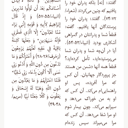
الشَّاهِدِينَ* وَ تَاللَّهِ لَأَكِيدَنَّ
گفتند: [نه] بلکه پدران خود را
أَصْنَامَكُم بَعْدَ أَن تُوَلُّوا مُدْبِرِينَ
یافتیم که چنین می‌کردند (شعراء/
(انبیاء/۵۵-۵۷) وَ إِذْ قَالَ
۷۲-۷۴). گفتند: پدران خود را
إِبْرَاهِيمُ لِأَبِيهِ وَ قَوْمِهِ إِنَّنِي بَرَاء
پرستندگان آنها یافتیم. گفت:
مِّمَّا تَعْبُدُونَ* إِلَّا الَّذِي فَطَرَنِي
قطعاً شما و پدرانتان در گمراهی
فَإِنَّهُ سَيَهْدِينِ* وَ جَعَلَهَا كَلِمَةً
آشکاری بودید (انبیاء/۵۳-۵۴).
بَاقِيَةً فِي عَقِبِهِ لَعَلَّهُمْ يَرْجِعُونَ
آیا در آن‌چه شما و پدران شما
(زخرف/۲۶-۲۸) وَ أَعْتَزِلُكُمْ وَ مَا
می‌پرستیده‌اید، تأمل کرده‌اید؟
تَدْعُونَ مِن دُونِ اللَّهِ وَ أَدْعُو رَبِّي
قطعاً همه آنها دشمن من هستند
عَسَى أَلَّا أَكُونَ بِدُعَاء رَبِّي شَقِيًّا*
جز پروردگار جهانیان. آن کس
فَلَمَّا اعْتَزَلَهُمْ وَ مَا يَعْبُدُونَ مِن
که مرا آفریده، پس او
دُونِ اللَّهِ وَهَبْنَا لَهُ إِسْحَاقَ وَ
راهنمایی‌ام می‌کند. آن کس که
يَعْقُوبَ وَ كُلًّا جَعَلْنَا نَبِيًّا (مریم/
او به من خوراک می‌دهد و
۴۸-۴۹)
سیرابم می‌کند. چون بیمار شوم
او مرا شفا می‌دهد. آن کس که
مرا می‌میراند سپس زنده‌ام