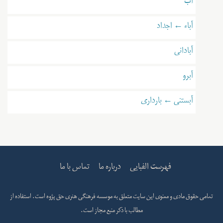
آب
آباء ← اجداد
آبادانی
آبرو
آبستنی ← بارداری
فهرست الفبایی
درباره ما
تماس با ما
تمامی حقوق مادی و معنوی این سایت متعلق به
موسسه فرهنگی هنری حق پژوه
است. استفاده از
مطالب با ذکر منبع مجاز است.