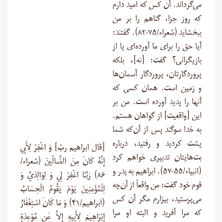
می‌گرداند. آن کس که امید دارم
که روز جزا، گناهم را بر من
ببخشاید (شعراء/۷۵-۸۲). گفتند:
آیا حق را برای ما آورده‌ای یا از
بازیگرانی؟ گفت: [نه]، بلکه
پروردگارتان، پروردگار آسمان‌ها
و زمین است. همان کسی که
آنها را پدید آورده است. من بر
این [واقعیت] از گواهان هستم.
به خدا سوگند پس از آن‌که شما
پشت کردید و رفتید، درباره
[قال ابراهیم ربّ] وَ اغْفِرْ لِأَبِي
بت‌هایتان تدبیری خواهم کرد
إِنَّهُ كَانَ مِنَ الضَّالِّينَ (شعراء/
(انبیاء/۵۵-۵۷). ابراهیم به پدر و
۸۶) رَبَّنَا اغْفِرْ لِي وَ لِوَالِدَيَّ وَ
قوم خود گفت: من واقعاً از آن‌چه
لِلْمُؤْمِنِينَ يَوْمَ يَقُومُ الْحِسَابُ
می‌پرستید، بیزارم مگر آن کس
(ابراهیم/۴۱) وَ مَا كَانَ اسْتِغْفَارُ
که مرا آفرید و البته او مرا
إِبْرَاهِيمَ لِأَبِيهِ إِلاَّ عَن مَّوْعِدَةٍ