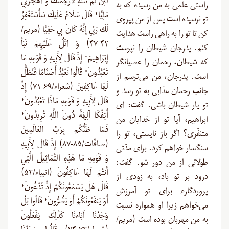
لَئِن لَّمْ تَنتَهِ لَأَرْجُمَنَّكَ وَ اهْجُرْنِي
راستی علمی به من رسیده که به
مَلِيًّا* قَالَ سَلَامٌ عَلَيْكَ سَأَسْتَغْفِرُ
تو نرسیده است پس از من پیروی
لَكَ رَبِّي إِنَّهُ كَانَ بِي حَفِيًّا (مریم/
کن تا تو را به راهی راست هدایت
۴۲-۴۷) وَ اتْلُ عَلَيْهِمْ نَبَأَ
کنم. پدرجان شیطان را نپرست
إِبْرَاهِيمَ* إِذْ قَالَ لِأَبِيهِ وَ قَوْمِهِ مَا
که شیطان، رحمان را عصیانگر
تَعْبُدُونَ* قَالُوا نَعْبُدُ أَصْنَامًا فَنَظَلُّ
است. پدرجان، من می‌ترسم از
لَهَا عَاكِفِينَ (شعراء/۶۹-۷۱) إِذْ
جانب رحمان عذابی به تو رسد و
قَالَ لِأَبِيهِ وَ قَوْمِهِ مَاذَا تَعْبُدُونَ*
تو یار شیطان باشی. گفت: ای
أَئِفْكًا آلِهَةً دُونَ اللَّهِ تُرِيدُونَ*
ابراهیم، آیا تو از خدایان من
فَمَا ظَنُّكُم بِرَبِّ الْعَالَمِينَ
متنفّری؟ اگر باز نایستی، تو را
(صافّات/۸۵-۸۷) إِذْ قَالَ لِأَبِيهِ
سنگسار خواهم کرد. برای مدّتی
وَ قَوْمِهِ مَا هَذِهِ التَّمَاثِيلُ الَّتِي
طولانی از من دور شو. گفت:
أَنتُمْ لَهَا عَاكِفُونَ (انبیاء/۵۲)
درود بر تو باد، به زودی از
قَالَ هَلْ يَسْمَعُونَكُمْ إِذْ تَدْعُونَ*
پروردگارم برای تو آمرزش
أَوْ يَنفَعُونَكُمْ أَوْ يَضُرُّونَ* قَالُوا بَلْ
می‌خواهم زیرا او همواره نسبت
وَجَدْنَا آبَاءنَا كَذَلِكَ يَفْعَلُونَ
به من مهربان بوده است (مریم/