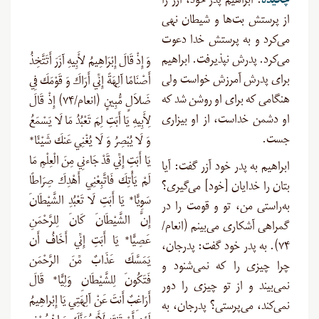
چکیده
: ابراهیم پدر خود، آزر را
از پرستش بت‌ها و شیطان نهی
می‌کرد و به پرستش خدا دعوت
می‌کرد. پدرش نپذیرفت. ابراهیم
وَ إِذْ قَالَ إِبْرَاهِيمُ لأَبِيهِ آزَرَ أَتَتَّخِذُ
برای پدرش آمرزش خواست ولی
أَصْنَامًا آلِهَةً إِنِّي أَرَاكَ وَ قَوْمَكَ فِي
هنگامی که برای او روشن شد که
ضَلاَلٍ مُّبِينٍ (انعام/۷۴) إِذْ قَالَ
او دشمن خداست، از او بیزاری
لِأَبِيهِ يَا أَبَتِ لِمَ تَعْبُدُ مَا لَا يَسْمَعُ
جست.
وَ لَا يُبْصِرُ وَ لَا يُغْنِي عَنكَ شَيْئًا*
يَا أَبَتِ إِنِّي قَدْ جَاءنِي مِنَ الْعِلْمِ مَا
ابراهیم به پدر خود آزر گفت: آیا
لَمْ يَأْتِكَ فَاتَّبِعْنِي أَهْدِكَ صِرَاطًا
بتان را خدایان [خود] می‌گیری؟
سَوِيًّا* يَا أَبَتِ لَا تَعْبُدِ الشَّيْطَانَ
به‌راستی من، تو و قومت را در
إِنَّ الشَّيْطَانَ كَانَ لِلرَّحْمَنِ
گمراهی آشکاری می‌بینم (انعام/
عَصِيًّا* يَا أَبَتِ إِنِّي أَخَافُ أَن
۷۴). به پدر خود گفت: پدرجان،
يَمَسَّكَ عَذَابٌ مِّنَ الرَّحْمَن
چرا چیزی را که نمی‌شنود و
فَتَكُونَ لِلشَّيْطَانِ وَلِيًّا* قَالَ
نمی‌بیند و از تو چیزی را دور
أَرَاغِبٌ أَنتَ عَنْ آلِهَتِي يَا إِبْراهِيمُ
نمی‌کند، می‌پرستی؟ پدرجان، به