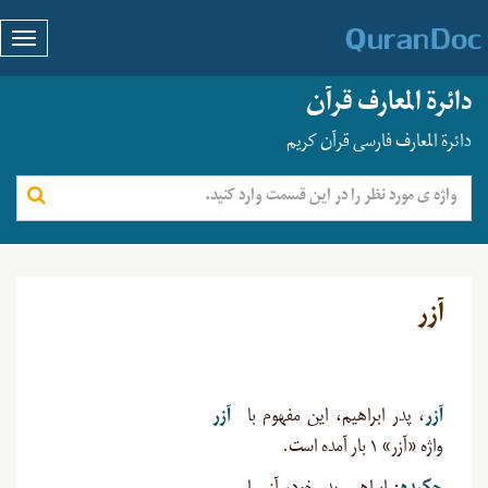
دائرة المعارف قرآن
دائرة المعارف فارسی قرآن کریم
آزر
آزر
، پدر ابراهیم، این مفهوم با
آزر
واژه «آزر» ۱ بار آمده است.