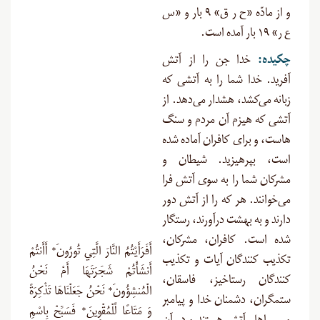
و از مادّه «ح ر ق» ۹ بار و «س
ع ر» ۱۹ بار آمده است.
چکیده
:
خدا جن را از آتش
آفرید. خدا شما را به آتشی که
زبانه می‌کشد، هشدار می‌دهد. از
آتشی که هیزم آن مردم و سنگ
هاست، و برای کافران آماده شده
است، بپرهیزید. شیطان و
مشرکان شما را به سوی آتش فرا
می‌خوانند. هر که را از آتش دور
دارند و به بهشت درآورند، رستگار
شده است. کافران، مشرکان،
أَفَرَأَيْتُمُ النَّارَ الَّتِي تُورُونَ* أَأَنتُمْ
تکذیب کنندگان آیات و تکذیب
أَنشَأْتُمْ شَجَرَتَهَا أَمْ نَحْنُ
کنندگان رستاخیز، فاسقان،
الْمُنشِؤُونَ* نَحْنُ جَعَلْنَاهَا تَذْكِرَةً
ستمگران، دشمنان خدا و پیامبر
وَ مَتَاعًا لِّلْمُقْوِينَ* فَسَبِّحْ بِاسْمِ