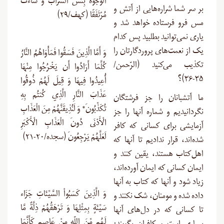
الْوُجُوهَ بِئْسَ الشَّرَابُ وَ سَاءتْ
بر سر شما شراره‌هایی از آتش و
مُرْتَفَقًا (کهف/۲۹)
مس فرو فرستاده خواهد شد و
یاری نمی‌توانید بطلبید پس کدام
یک از نعمت‌های پروردگارتان را
وَ أَمَّا الَّذِينَ فَسَقُوا فَمَأْوَاهُمُ النَّارُ
تکذیب می‌کنید (الرّحمن/
كُلَّمَا أَرَادُوا أَن يَخْرُجُوا مِنْهَا
۳۵-۳۶)؟
أُعِيدُوا فِيهَا وَ قِيلَ لَهُمْ ذُوقُوا
عَذَابَ النَّارِ الَّذِي كُنتُم بِهِ
ما آتشبانان را جز فرشتگان
تُكَذِّبُونَ* وَ لَنُذِيقَنَّهُمْ مِنَ الْعَذَابِ
نگردانیدیم و شماره آنها را جز
الْأَدْنَى دُونَ الْعَذَابِ الْأَكْبَرِ
آزمایشی برای کسانی که کافر
لَعَلَّهُمْ يَرْجِعُونَ (سجده/۲۰-۲۱)
شده‌اند، قرار ندادیم تا آنها که
اهل‌کتاب هستند، یقین کنند و
ایمان کسانی که ایمان آورده‌اند،
زیاد شود و آنها که کتاب به آنها
وَ الَّذِينَ كَسَبُواْ السَّيِّئَاتِ جَزَاء
داده شده و مومنان، شک نکنند و
سَيِّئَةٍ بِمِثْلِهَا وَ تَرْهَقُهُمْ ذِلَّةٌ مَّا
تا کسانی که در دل‌های آنها
لَهُم مِّنَ اللّهِ مِنْ عَاصِمٍ كَأَنَّمَا