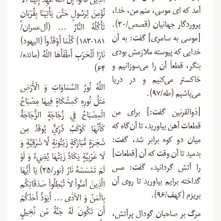
الَّذِينَ قَالُواْ إِنَّ اللّهَ عَهِدَ إِلَيْنَا أَلاَّ
آمد که اى موسى، منم من، خدا،
نُؤْمِنَ لِرَسُولٍ حَتَّىَ يَأْتِيَنَا بِقُرْبَانٍ
پروردگار جهانیان (قصص/۳۰).
تَأْكُلُهُ النَّارُ … (آل‌عمران/
[موسی به سامری] گفت: به آن
۱۸۱-۱۸۳) كُلَّمَا أَوْقَدُواْ (الیهود)
خدایی که پیوسته ملازمش بودی
نَارًا لِّلْحَرْبِ أَطْفَأَهَا اللّهُ (مائده/
بنگر، قطعاً آن را می‌سوزانیم و
۶۴)
خاکستر می‌کنیم و در دریا
اللَّهُ نُورُ السَّمَاوَاتِ وَ الْأَرْضِ
می‌پاشیم (طه/۹۷).
مَثَلُ نُورِهِ كَمِشْكَاةٍ فِيهَا مِصْبَاحٌ
[ذوالقرنین گفت:] برای من
الْمِصْبَاحُ فِي زُجَاجَةٍ الزُّجَاجَةُ
قطعات آهن بیاورید، تا آن‌گاه که
كَأَنَّهَا كَوْكَبٌ دُرِّيٌّ يُوقَدُ مِن
میان دو کوه برابر شد، گفت:
شَجَرَةٍ مُّبَارَكَةٍ زَيْتُونِةٍ لَّا شَرْقِيَّةٍ وَ
بدمید تا آن وقت که آن [قطعات]
لَا غَرْبِيَّةٍ يَكَادُ زَيْتُهَا يُضِيءُ وَ لَوْ
را آتش گردانید، گفت: مس
لَمْ تَمْسَسْهُ نَارٌ (نور/۳۵) يَا أَيُّهَا
گداخته برایم بیاورید تا روی آن
الَّذِينَ آمَنُواْ لاَ تُبْطِلُواْ صَدَقَاتِكُم
بریزم (کهف/۹۶).
بِالْمَنِّ وَ الأذَى … أَيَوَدُّ أَحَدُكُمْ
أَن تَكُونَ لَهُ جَنَّةٌ مِّن نَّخِيلٍ
مرگ بر صاحبان گودال پرآتش،