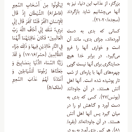
بزرگتر، از عذاب این دنیا، نیز به
لِيَكُونُوا مِنْ أَصْحَابِ السَّعِيرِ
آنها می‌چشانیم شاید بازگردند
(فاطر/۶) الشَّيْطَانِ إِذْ قَالَ
(سجده/۲۰-۲۱).
لِلْإِنسَانِ اكْفُرْ فَلَمَّا كَفَرَ قَالَ إِنِّي
بَرِيءٌ مِّنكَ إِنِّي أَخَافُ اللَّهَ رَبَّ
کسانی که بدی به دست
الْعَالَمِينَ* فَكَانَ عَاقِبَتَهُمَا أَنَّهُمَا
آورده‌اند، جزای بدی، مانند آن
فِي النَّارِ خَالِدَيْنِ فِيهَا وَ ذَلِكَ جَزَاء
است و خواری آنها را فرو
الظَّالِمِينَ (حشر/۱۶-۱۷) وَ لَقَدْ
می‌گیرد. در برابر خدا هیچ
زَيَّنَّا السَّمَاء الدُّنْيَا بِمَصَابِيحَ وَ
حمایتگری برای آنها نیست گویی
جَعَلْنَاهَا رُجُومًا لِّلشَّيَاطِينِ وَ
چهره‌های آنها با پاره‌ای از شب
أَعْتَدْنَا لَهُمْ عَذَابَ السَّعِيرِ
تار پوشیده شده است. آنها اهل
(ملک/۵)
آتش هستند. در آن جاودانند
(یونس/۲۷). کسی که بدی به
دست آورد و گناهش او را در
میان گیرد پس آنها اهل آتش
هستند. در آن جاودانه‌اند (بقره/
۸۱). هر کس بدی آورد به رو در