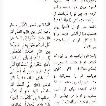
(حجر/۲۷). [خدا به ابلیس]
فرمود: چون تو را به سجده امر
کردم چه چیز تو را بازداشت از
این‌که سجده کنی (اعراف/۱۲)؟
فَلَمَّا قَضَى مُوسَي الْأَجَلَ وَ سَارَ
گفت: من از او (آدم) بهتر
بِأَهْلِهِ آنَسَ مِن جَانِبِ الطُّورِ نَارًا
هستم. مرا از آتشی آفریدی و او
قَالَ لِأَهْلِهِ امْكُثُوا إِنِّي آنَسْتُ نَارًا
را از گل آفریدی (اعراف/۱۲؛
لَّعَلِّي آتِيكُم مِّنْهَا بِخَبَرٍ أَوْ جَذْوَةٍ
ص/۷۶).
مِنَ النَّارِ لَعَلَّكُمْ تَصْطَلُونَ
پاسخ قوم ابراهیم جز این نبود که
(قصص/۲۹) إِذْ رَأَى نَارًا فَقَالَ
گفتند: او را بکشید یا بسوزانید
لِأَهْلِهِ امْكُثُوا إِنِّي آنَسْتُ نَارًا لَّعَلِّي
(عنکبوت/۲۴). اگر کاری
آتِيكُم مِّنْهَا بِقَبَسٍ أَوْ أَجِدُ عَلَى
می‌کنید او را بسوزانید و
النَّارِ هُدًى (طه/۱۰) إِذْ قَالَ
خدایانتان را یاری دهید (انبیاء/
مُوسَى لِأَهْلِهِ إِنِّي آنَسْتُ نَارًا
۶۸). گفتند: برای او بنایی
سَآتِيكُم مِّنْهَا بِخَبَرٍ أَوْ آتِيكُم
بسازید و او را در جهنّمی [از
بِشِهَابٍ قَبَسٍ لَّعَلَّكُمْ تَصْطَلُونَ *
آتش] افکنید (صافّات/۹۷). پس
فَلَمَّا جَاءهَا نُودِيَ أَن بُورِكَ مَن