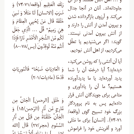
و … اهل آتش هستند و در آن
رَبِّكَ الْعَظِيمِ (واقعه/۷۱-۷۴) وَ
جاودانه‌‍‌اند. آنان در آنجا جدال
ضَرَبَ [الانسان] لَنَا مَثَلًا وَ نَسِيَ
می‌کنند و آرزوی بازگردانده شدن
خَلْقَهُ قَالَ مَنْ يُحْيِي الْعِظَامَ وَ
و بیرون آمدن از آتش را دارند و
هِيَ رَمِيمٌ* قُلْ … الَّذِي جَعَلَ
از آتش بیرون آمدنی نیستند.
لَكُم مِّنَ الشَّجَرِ الْأَخْضَرِ نَارًا فَإِذَا
گویند: اگر می‌شنیدیم یا تعقّل
أَنتُم مِّنْهُ تُوقِدُونَ (يس/۷۸-۸۰)
می‌کردیم، از اهل آتش نبودیم.
آیا آن آتشی را که روشن می‌کنید،
وَ الْعَادِيَاتِ ضَبْحًا* فَالْمُورِيَاتِ
دیده‌اید؟ آیا درخت آن را شما
قَدْحًا (عادیات/۱-۲)
پدید آورده‌اید یا ما پدیدآورنده
هستیم؟ ما آن را یادآوری و
متاعی برای جویندگان آتش قرار
وَ خَلَقَ [الرحمن] الْجَانَّ مِن
داده‌ایم پس به نام پروردگار
مَّارِجٍ مِّن نَّارٍ (الرّحمن/۱۵) وَ
بزرگ خود تسبیح گوی (واقعه/
الْجَآنَّ خَلَقْنَاهُ مِن قَبْلُ مِن نَّارِ
۷۱-۷۴). [انسان] برای ما مَثَلی
السَّمُومِ (حجر/۲۷) قَالَ [الله
آورد و آفرینش خود را فراموش