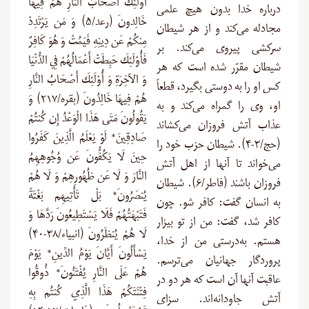
أُوْلَئِكَ أَصْحَابُ النَّارِ هُمْ فِيهَا
درباره خدا بدون هیچ علمی
خَالِدونَ (رعد/۵) وَ مَن يَرْتَدِدْ
مجادله می‌کند و از هر شیطان
مِنكُمْ عَن دِينِهِ فَيَمُتْ وَ هُوَ كَافِرٌ
سرکشی پیروی می‌کند. بر
فَأُوْلَئِكَ حَبِطَتْ أَعْمَالُهُمْ فِي الدُّنْيَا
شیطان مقرّر شده است که هر
وَ الآخِرَةِ وَ أُوْلَئِكَ أَصْحَابُ النَّارِ
کس او را به دوستی بگیرد، قطعاً
هُمْ فِيهَا خَالِدُونَ (بقره/۲۱۷) وَ
او، وی را گمراه می‌کند و به
يَقُولُونَ مَتَى هَذَا الْوَعْدُ إِن كُنتُمْ
عذاب آتش فروزان می‌کشاند
صَادِقِينَ* لَوْ يَعْلَمُ الَّذِينَ كَفَرُوا
(حج/۳-۴). شیطان حزب خود را
حِينَ لَا يَكُفُّونَ عَن وُجُوهِهِمُ
می‌خواند تا آنها از اهل آتش
النَّارَ وَ لَا عَن ظُهُورِهِمْ وَ لَا هُمْ
فروزان باشند (فاطر/۶). شیطان
يُنصَرُونَ* بَلْ تَأْتِيهِم بَغْتَةً
به انسان گفت: کافر شو. چون
فَتَبْهَتُهُمْ فَلَا يَسْتَطِيعُونَ رَدَّهَا وَ
کافر شد، گفت: من از تو بیزار
لَا هُمْ يُنظَرُونَ (انبیاء/۳۸-۴۰)
هستم. به‌درستی من از خدا،
يَسْأَلُونَ أَيَّانَ يَوْمُ الدِّينِ* يَوْمَ
پروردگار جهانیان می‌ترسم.
هُمْ عَلَى النَّارِ يُفْتَنُونَ* ذُوقُوا
عاقبت آنها آن است که هر دو در
فِتْنَتَكُمْ هَذَا الَّذِي كُنتُم بِهِ
آتش جاودانه‌اند. سزای