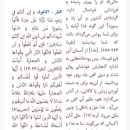
حالی‌که او را پیری رسیده و
فرزندانی خردسال دارد،
النار
–
الاخرة،
وَ إِن كُنتُمْ فِي
گردبادی آتشین بر آن زند و
رَيْبٍ مِّمَّا نَزَّلْنَا عَلَى عَبْدِنَا فَأْتُواْ
بسوزد؟ این گونه خدا آیات را
بِسُورَةٍ مِّن مِّثْلِهِ وَ ادْعُواْ
برای شما روشن می‌گرداند باشد
شُهَدَاءكُم مِّن دُونِ اللّهِ إِنْ كُنْتُمْ
که شما بیندیشید (بقره/
صَادِقِينَ* فَإِن لَّمْ تَفْعَلُواْ وَ لَن
۲۶۴-۲۶۶). [خدا] از آسمان آبی
تَفْعَلُواْ فَاتَّقُواْ النَّارَ الَّتِي وَقُودُهَا
فرو فرستاد. پس رودخانه‌هایی به
النَّاسُ وَ الْحِجَارَةُ أُعِدَّتْ
اندازه گنجایش خودشان روان
لِلْكَافِرِينَ (بقره/۲۳-۲۴) يَا أَيُّهَا
شدند و سیل کفی بلند روی خود
الَّذِينَ آمَنُوا قُوا أَنفُسَكُمْ وَ
برداشت. از آن‌چه برای به دست
أَهْلِيكُمْ نَارًا وَقُودُهَا النَّاسُ وَ
آوردن زینتی یا کالایی، در آتش
الْحِجَارَةُ عَلَيْهَا مَلَائِكَةٌ غِلَاظٌ
می‌گدازند هم، نظیر آن کفی بر
شِدَادٌ لَا يَعْصُونَ اللَّهَ مَا أَمَرَهُمْ وَ
می‌آید. خدا حق و باطل را چنین
يَفْعَلُونَ مَا يُؤْمَرُونَ (تحریم/۶)
مَثَل می‌زند (رعد/۱۷). مثل آنان
يَا أَيُّهَا الَّذِينَ آمَنُواْ لاَ تَأْكُلُواْ الرِّبَا
(کسانی که می‌گویند: ما به خدا و
أَضْعَافًا مُّضَاعَفَةً وَ اتَّقُواْ اللّهَ