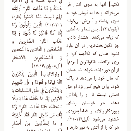
فِي الدُّنْيَا حَسَنَةً وَ فِي الآخِرَةِ
نکنید] آنها به سوی آتش فرا
حَسَنَةً وَ قِنَا عَذَابَ النَّارِ* أُولَئِكَ
می‌خوانند و خدا به فرمان خود به
لَهُمْ نَصِيبٌ مِّمَّا كَسَبُواْ (بقره/
سوی بهشت و آمرزش می‌خواند
۲۰۱-۲۰۲) الَّذِينَ يَقُولُونَ رَبَّنَا
(بقره/۲۲۱). پس شما را به آتشی
إِنَّنَا آمَنَّا فَاغْفِرْ لَنَا ذُنُوبَنَا وَ قِنَا
که زبانه می‌کشد، هشدار دادم.
عَذَابَ النَّارِ* الصَّابِرِينَ وَ
جز نگون‌بخت‌ترین در آن وارد
الصَّادِقِينَ وَ الْقَانِتِينَ وَ الْمُنفِقِينَ
نشود همان که تکذیب کرد و
وَ الْمُسْتَغْفِرِينَ بِالأَسْحَارِ
روی برتافت. باتقواترین [مردم]
(آل‌عمران/۱۶-۱۷)
از آن دور داشته خواهد شد همان
[اولوالالباب] الَّذِينَ يَذْكُرُونَ
که مال خود را می‌دهد تا پاک
اللّهَ قِيَامًا وَ قُعُودًا وَ عَلَىَ جُنُوبِهِمْ
شود. برای هیچ کس نزد او حق
وَ يَتَفَكَّرُونَ فِي خَلْقِ السَّمَاوَاتِ وَ
نعمتی نیست تا او را پاداش
الأَرْضِ رَبَّنَا مَا خَلَقْتَ هَذا بَاطِلًا
دهد، جز خواستن رضای
سُبْحَانَكَ فَقِنَا عَذَابَ النَّارِ* رَبَّنَا
پروردگار والای او. قطعاً به‌ز‌ودی
إِنَّكَ مَن تُدْخِلِ النَّارَ فَقَدْ أَخْزَيْتَهُ
خشنود می‌شود (لیل/۱۴-۲۱).
وَ مَا لِلظَّالِمِينَ مِنْ أَنصَارٍ
هر که را از آتش به دور دارند و