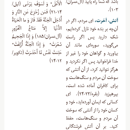
باشد که شما راه یابید (آل‌عمران/
الْأَعْلَى* وَ لَسَوْفَ يَرْضَى (لیل/
۱۰۳).
۱۴-۲۱) فَمَن زُحْزِحَ عَنِ النَّارِ وَ
أُدْخِلَ الْجَنَّةَ فَقَدْ فَازَ وَ ما الْحَيَاةُ
آتش- آخرت
،
ای مردم، اگر در
الدُّنْيَا إِلاَّ مَتَاعُ الْغُرُورِ
آن‌چه بر بنده خود نازل کرده‌ایم،
(آل‌عمران/۱۸۵) وَ إِذَا الْجَحِيمُ
شک دارید پس اگر راست
سُعِّرَتْ* وَ إِذَا الْجَنَّةُ أُزْلِفَتْ*
می‌گویید، سوره‌ای مانند آن
عَلِمَتْ نَفْسٌ مَّا أَحْضَرَتْ (تکویر/
بیاورید و گواهان خود را غیر از
۱۲-۱۴)
خدا فراخوانید پس اگر نکردید و
هرگز نتوانید کرد، از آن آتشی که
سوخت آن مردم و سنگ‌هاست و
برای کافران آماده شده است،
بپرهیزید (بقره/۲۳-۲۴). ای
کسانی که ایمان آورده‌اید، خود و
کسان خود را از آتشی که سوخت
آن مردم و سنگ‌هاست، حفظ
کنید. بر آن آتش فرشتگانی