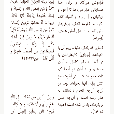
فِيهَا ذَلِكَ الْخِزْيُ الْعَظِيمُ (توبه/
فراموش می‌کند و برای خدا
۶۳) وَ مَن يَعْصِ اللّهَ وَ رَسُولَهُ وَ
همتایانی قرار می‌دهد تا [خود و
يَتَعَدَّ حُدُودَهُ يُدْخِلْهُ نَارًا خَالِدًا
دیگران را] از راه او گمراه کند.
فِيهَا وَ لَهُ عَذَابٌ مُّهِينٌ (نساء/
بگو، به کفرت اندکی برخوردار
۱۴) مَن يَعْصِ اللَّهَ وَ رَسُولَهُ فَإِنَّ
باش که تو از اهل آتش هستی
لَهُ نَارَ جَهَنَّمَ خَالِدِينَ فِيهَا أَبَدًا*
(زمر/۸).
حَتَّى إِذَا رَأَوْا مَا يُوعَدُونَ
کسانى که زندگى دنیا و زیور آن را
فَسَيَعْلَمُونَ مَنْ أَضْعَفُ نَاصِرًا وَ
بخواهند [جزاى] کارهایشان را
أَقَلُّ عَدَدًا (جن/۲۳-۲۴)
در آنجا به طور کامل به آنان
مى‏دهیم و به آنان در آنجا کم
داده نخواهد شد. در آخرت جز
آتش برای آنها نخواهد بود. در
آن‌جا آن‌چه انجام ‌داده‌اند، به
وَ مِنَ النَّاسِ مَن يُجَادِلُ فِي اللَّهِ
هدر رفته است و آن‌چه عمل
بِغَيْرِ عِلْمٍ وَ لَا هُدًى وَ لَا كِتَابٍ
می‌کردند، باطل شده است (هود/
مُّنِيرٍ* ثَانِيَ عِطْفِهِ لِيُضِلَّ عَن
۱۵-۱۶).