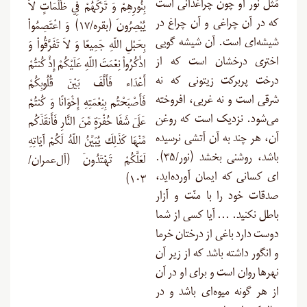
مَثَل نور او چون چراغدانی است
بِنُورِهِمْ وَ تَرَكَهُمْ فِي ظُلُمَاتٍ لاَّ
که در آن چراغی و آن چراغ در
يُبْصِرُونَ (بقره/۱۷) وَ اعْتَصِمُواْ
شیشه‌ای است. آن شیشه گویی
بِحَبْلِ اللّهِ جَمِيعًا وَ لاَ تَفَرَّقُواْ وَ
اختری درخشان است که از
اذْكُرُواْ نِعْمَتَ اللّهِ عَلَيْكُمْ إِذْ كُنتُمْ
درخت پربرکت زیتونی که نه
أَعْدَاء فَأَلَّفَ بَيْنَ قُلُوبِكُمْ
شرقی است و نه غربی، افروخته
فَأَصْبَحْتُم بِنِعْمَتِهِ إِخْوَانًا وَ كُنتُمْ
می‌شود. نزدیک است که روغن
عَلَىَ شَفَا حُفْرَةٍ مِّنَ النَّارِ فَأَنقَذَكُم
آن، هر چند به آن آتشی نرسیده
مِّنْهَا كَذَلِكَ يُبَيِّنُ اللّهُ لَكُمْ آيَاتِهِ
باشد، روشنی بخشد (نور/۳۵).
لَعَلَّكُمْ تَهْتَدُونَ (آل‌عمران/
ای کسانی که ایمان آورده‌‌اید،
۱۰۳)
صدقات خود را با منّت و آزار
باطل نکنید. … آیا کسی از شما
دوست دارد باغی از درختان خرما
و انگور داشته باشد که از زیر آن
نهرها روان است و برای او در آن
از هر گونه میوه‌ای باشد و در