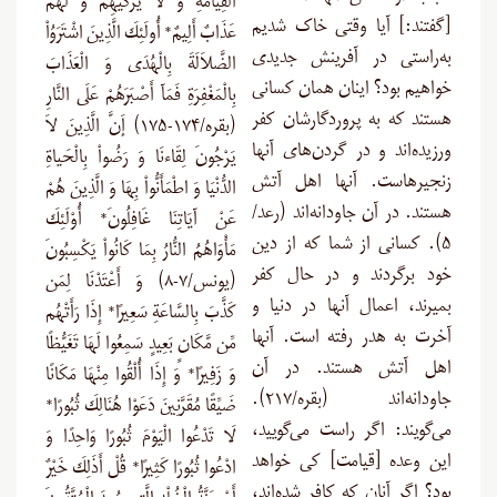
الْقِيَامَةِ وَ لاَ يُزَكِّيهِمْ وَ لَهُمْ
[گفتند:] آیا وقتی خاک شدیم
عَذَابٌ أَلِيمٌ* أُولَئِكَ الَّذِينَ اشْتَرَوُاْ
به‌راستی در آفرینش جدیدی
الضَّلاَلَةَ بِالْهُدَى وَ الْعَذَابَ
خواهیم بود؟ اینان همان کسانی
بِالْمَغْفِرَةِ فَمَآ أَصْبَرَهُمْ عَلَى النَّارِ
هستند که به پروردگارشان کفر
(بقره/۱۷۴-۱۷۵) إَنَّ الَّذِينَ لاَ
ورزیده‌اند و در گردن‌های آنها
يَرْجُونَ لِقَاءنَا وَ رَضُواْ بِالْحَياةِ
زنجیرهاست. آنها اهل آتش
الدُّنْيَا وَ اطْمَأَنُّواْ بِهَا وَ الَّذِينَ هُمْ
هستند. در آن جاودانه‌اند (رعد/
عَنْ آيَاتِنَا غَافِلُونَ* أُوْلَئِكَ
۵). کسانی از شما که از دین
مَأْوَاهُمُ النُّارُ بِمَا كَانُواْ يَكْسِبُونَ
خود برگردند و در حال کفر
(یونس/۷-۸) وَ أَعْتَدْنَا لِمَن
بمیرند، اعمال آنها در دنیا و
كَذَّبَ بِالسَّاعَةِ سَعِيرًا* إِذَا رَأَتْهُم
آخرت به هدر رفته است. آنها
مِّن مَّكَانٍ بَعِيدٍ سَمِعُوا لَهَا تَغَيُّظًا
اهل آتش هستند. در آن
وَ زَفِيرًا* وَ إِذَا أُلْقُوا مِنْهَا مَكَانًا
جاودانه‌اند (بقره/۲۱۷).
ضَيِّقًا مُقَرَّنِينَ دَعَوْا هُنَالِكَ ثُبُورًا*
می‌گویند: اگر راست می‌گویید،
لَا تَدْعُوا الْيَوْمَ ثُبُورًا وَاحِدًا وَ
این وعده [قیامت] کی خواهد
ادْعُوا ثُبُورًا كَثِيرًا* قُلْ أَذَلِكَ خَيْرٌ
بود؟ اگر آنان که کافر شده‌اند،