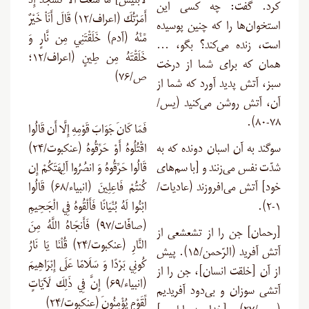
لابلیس] مَا مَنَعَكَ أَلاَّ تَسْجُدَ إِذْ
کرد. گفت: چه کسی این
أَمَرْتُكَ (اعراف/۱۲) قَالَ أَنَاْ خَيْرٌ
استخوان‌ها را که چنین پوسیده
مِّنْهُ (آدم) خَلَقْتَنِي مِن نَّارٍ وَ
است، زنده می‌کند؟ بگو، …
خَلَقْتَهُ مِن طِينٍ (اعراف/۱۲؛
همان که برای شما از درخت
ص/۷۶)
سبز، آتش پدید آورد که شما از
آن، آتش روشن می‌کنید (یس/
۷۸-۸۰).
فَمَا كَانَ جَوَابَ قَوْمِهِ إِلَّا أَن قَالُوا
سوگند به آن اسبان دونده که به
اقْتُلُوهُ أَوْ حَرِّقُوهُ (عنكبوت/۲۴)
شدّت نفس می‌زنند و [با سم‌های
قَالُوا حَرِّقُوهُ وَ انصُرُوا آلِهَتَكُمْ إِن
خود] آتش می‌افروزند (عادیات/
كُنتُمْ فَاعِلِينَ (انبياء/۶۸) قَالُوا
۱-۲).
ابْنُوا لَهُ بُنْيَانًا فَأَلْقُوهُ فِي الْجَحِيمِ
(صافّات/۹۷) فَأَنجَاهُ اللَّهُ مِنَ
[رحمان] جن را از تشعشعی از
النَّارِ (عنكبوت/۲۴) قُلْنَا يَا نَارُ
آتش آفرید (الرّحمن/۱۵). پیش
كُونِي بَرْدًا وَ سَلَامًا عَلَى إِبْرَاهِيمَ
از آن [خلقت انسان]، جن را از
(انبیاء/۶۹) إِنَّ فِي ذَلِكَ لَآيَاتٍ
آتشی سوزان و بی‌دود آفریدیم
لِّقَوْمٍ يُؤْمِنُونَ (عنكبوت/۲۴)