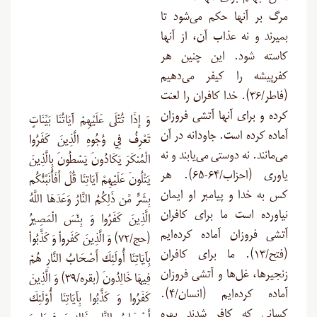
مرگ بر آنها حکم می‌شود تا
بمیرند و نه عذاب آن، از آنها
کاسته شود. این چنین هر
کفرپیشه را کیفر می‌دهیم
(فاطر/۳۶). خدا کافران را لعنت
کرده و برای آنها آتشی فروزان
وَ إِذَا تُتْلَى عَلَيْهِمْ آيَاتُنَا بَيِّنَاتٍ
آماده کرده است. جاودانه در آن
تَعْرِفُ فِي وُجُوهِ الَّذِينَ كَفَرُوا
می‌مانند. نه دوستی می‌یابند و نه
الْمُنكَرَ يَكَادُونَ يَسْطُونَ بِالَّذِينَ
یاوری (احزاب/۶۴-۶۵). هر
يَتْلُونَ عَلَيْهِمْ آيَاتِنَا قُلْ أَفَأُنَبِّئُكُم
کس به خدا و پیامبر او ایمان
بِشَرٍّ مِّن ذَلِكُمُ النَّارُ وَعَدَهَا اللَّهُ
نیاورده است ما برای کافران
الَّذِينَ كَفَرُوا وَ بِئْسَ الْمَصِيرُ
آتشی فروزان آماده کرده‌ایم
(حج/۷۲) وَ الَّذِينَ كَفَرواْ وَ كَذَّبُواْ
(فتح/۱۳). ما برای کافران
بِآيَاتِنَا أُولَئِكَ أَصْحَابُ النَّارِ هُمْ
زنجیرها، غل‌ها و آتشی فروزان
فِيهَا خَالِدُونَ (بقره/۳۹) وَ الَّذِينَ
آماده کرده‌ایم (انسان/۴).
كَفَرُوا وَ كَذَّبُوا بِآيَاتِنَا أُوْلَئِكَ
کسانی که کافر شدند بهره