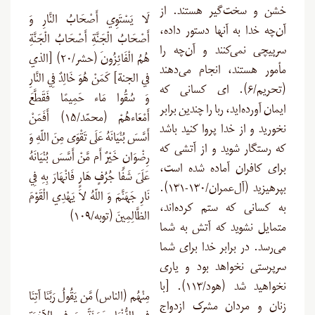
خشن و سخت‌گیر هستند. از
لَا يَسْتَوِي أَصْحَابُ النَّارِ وَ
آن‌چه خدا به آنها دستور داده،
أَصْحَابُ الْجَنَّةِ أَصْحَابُ الْجَنَّةِ
سرپیچی نمی‌کنند و آن‌چه را
هُمُ الْفَائِزُونَ (حشر/۲۰) [الذي
مأمور هستند، انجام می‌دهند
في الجنة] كَمَنْ هُوَ خَالِدٌ فِي النَّارِ
(تحریم/۶). ای کسانی که
وَ سُقُوا مَاء حَمِيمًا فَقَطَّعَ
ایمان آورده‌اید، ربا را چندین برابر
أَمْعَاءهُمْ (محمّد/۱۵) أَفَمَنْ
نخورید و از خدا پروا کنید باشد
أَسَّسَ بُنْيَانَهُ عَلَى تَقْوَى مِنَ اللّهِ وَ
که رستگار شوید و از آتشی که
رِضْوَانٍ خَيْرٌ أَم مَّنْ أَسَّسَ بُنْيَانَهُ
برای کافران آماده شده است،
عَلَىَ شَفَا جُرُفٍ هَارٍ فَانْهَارَ بِهِ فِي
بپرهیزید (آل‌عمران/۱۳۰-۱۳۱).
نَارِ جَهَنَّمَ وَ اللّهُ لاَ يَهْدِي الْقَوْمَ
به کسانی که ستم کرده‌اند،
الظَّالِمِينَ (توبه/۱۰۹)
متمایل نشوید که آتش به شما
می‌رسد. در برابر خدا برای شما
سرپرستی نخواهد بود و یاری
نخواهید شد (هود/۱۱۳). [با
مِنْهُم (الناس) مَّن يَقُولُ رَبَّنَا آتِنَا
زنان و مردان مشرک ازدواج