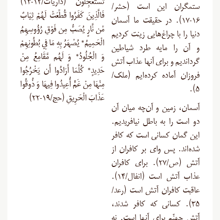
تَسْتَعْجِلُونَ (ذاریات/۱۲-۱۴)
ستمگران این است (حشر/
فَالَّذِينَ كَفَرُوا قُطِّعَتْ لَهُمْ ثِيَابٌ
۱۶-۱۷). در حقیقت ما آسمان
مِّن نَّارٍ يُصَبُّ مِن فَوْقِ رُؤُوسِهِمُ
دنیا را با چراغ‌هایی زینت کردیم
الْحَمِيمُ* يُصْهَرُ بِهِ مَا فِي بُطُونِهِمْ
و آن را مایه طرد شیاطین
وَ الْجُلُودُ* وَ لَهُم مَّقَامِعُ مِنْ
گرداندیم و برای آنها عذاب آتش
حَدِيدٍ* كُلَّمَا أَرَادُوا أَن يَخْرُجُوا
فروزان آماده کرده‌ایم (ملک/
مِنْهَا مِنْ غَمٍّ أُعِيدُوا فِيهَا وَ ذُوقُوا
۵).
عَذَابَ الْحَرِيقِ (حج/۱۹-۲۲)
آسمان، زمین و آن‌چه میان آن
دو است را به باطل نیافریدیم.
این گمان کسانی است که کافر
شده‌اند. پس وای بر کافران از
آتش (ص/۲۷). برای کافران
عذاب آتش است (انفال/۱۴).
عاقبت کافران آتش است (رعد/
۳۵). کسانی که کافر شدند،
آتش جهنّم برای آنها است. نه