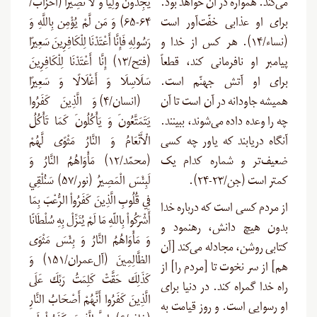
می‌کند. همواره در آن خواهد بود.
يَجِدُونَ وَلِيًّا وَ لَا نَصِيرًا (احزاب/
برای او عذابی خفّت‌آور است
۶۴-۶۵) وَ مَن لَّمْ يُؤْمِن بِاللَّهِ وَ
(نساء/۱۴). هر کس از خدا و
رَسُولِهِ فَإِنَّا أَعْتَدْنَا لِلْكَافِرِينَ سَعِيرًا
پیامبر او نافرمانی کند، قطعاً
(فتح/۱۳) إِنَّا أَعْتَدْنَا لِلْكَافِرِينَ
برای او آتش جهنّم است.
سَلَاسِلَا وَ أَغْلَالًا وَ سَعِيرًا
همیشه جاودانه در آن است تا آن
(انسان/۴) وَ الَّذِينَ كَفَرُوا
چه را وعده داده می‌شوند، ببینند.
يَتَمَتَّعُونَ وَ يَأْكُلُونَ كَمَا تَأْكُلُ
آنگاه دریابند که یاور چه کسی
الْأَنْعَامُ وَ النَّارُ مَثْوًى لَّهُمْ
ضعیف‌تر و شماره کدام یک
(محمّد/۱۲) مَأْوَاهُمُ النَّارُ وَ
کمتر است (جن/۲۳-۲۴).
لَبِئْسَ الْمَصِيرُ (نور/۵۷) سَنُلْقِي
فِي قُلُوبِ الَّذِينَ كَفَرُواْ الرُّعْبَ بِمَا
از مردم کسی است که درباره خدا
أَشْرَكُواْ بِاللّهِ مَا لَمْ يُنَزِّلْ بِهِ سُلْطَانًا
بدون هیچ دانش، رهنمود و
وَ مَأْوَاهُمُ النَّارُ وَ بِئْسَ مَثْوَى
کتابی روشن، مجادله می‌کند [آن
الظَّالِمِينَ (آل‌عمران/۱۵۱) وَ
هم] از سر نخوت تا [مردم را] از
كَذَلِكَ حَقَّتْ كَلِمَتُ رَبِّكَ عَلَى
راه خدا گمراه کند. در دنیا برای
الَّذِينَ كَفَرُوا أَنَّهُمْ أَصْحَابُ النَّارِ
او رسوایی است. و روز قیامت به