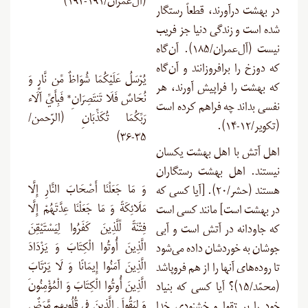
(آل‌عمران/۱۹۱-۱۹۲)
در بهشت درآورند، قطعاً رستگار
شده است و زندگی دنیا جز فریب
نیست (آل‌عمران/۱۸۵). آن‌گاه
که دوزخ را برافروزانند و آن‌گاه
يُرْسَلُ عَلَيْكُمَا شُوَاظٌ مِّن نَّارٍ وَ
که بهشت را فراپیش آورند، هر
نُحَاسٌ فَلَا تَنتَصِرَانِ* فَبِأَيِّ آلَاء
نفسی بداند چه فراهم کرده است
رَبِّكُمَا تُكَذِّبَانِ (الرّحمن/
(تکویر/۱۲-۱۴).
۳۵-۳۶)
اهل آتش با اهل بهشت یکسان
نیستند. اهل بهشت رستگاران
وَ مَا جَعَلْنَا أَصْحَابَ النَّارِ إِلَّا
هستند (حشر/۲۰). [آیا کسی که
مَلَائِكَةً وَ مَا جَعَلْنَا عِدَّتَهُمْ إِلَّا
در بهشت است] مانند کسی است
فِتْنَةً لِّلَّذِينَ كَفَرُوا لِيَسْتَيْقِنَ
که جاودانه در آتش است و آبی
الَّذِينَ أُوتُوا الْكِتَابَ وَ يَزْدَادَ
جوشان به خوردشان داده می‌شود
الَّذِينَ آمَنُوا إِيمَانًا وَ لَا يَرْتَابَ
تا روده‌های آنها را از هم فروپاشد
الَّذِينَ أُوتُوا الْكِتَابَ وَ الْمُؤْمِنُونَ
(محمّد/۱۵)؟ آیا کسی که بنیاد
وَ لِيَقُولَ الَّذِينَ فِي قُلُوبِهِم مَّرَضٌ