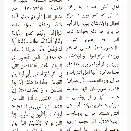
أَصْحَابُ الْمَشْأَمَةِ* عَلَيْهِمْ نَارٌ
اهل آتش هستند (غافر/۶).
مُّؤْصَدَةٌ (بلد/۱۹-۲۰) [من
کسانی که کفر ورزیدند هرگز
يضلل الله] مَّأْوَاهُمْ جَهَنَّمُ كُلَّمَا
اموال و اولادشان چیزی را از آنها
خَبَتْ زِدْنَاهُمْ سَعِيرًا* ذَلِكَ
در برابر خدا دفع نخواهد کرد.
جَزَآؤُهُم بِأَنَّهُمْ كَفَرُواْ بِآيَاتِنَا
آنان خود هیزم آتش‌اند
وَقَالُواْ أَئِذَا كُنَّا عِظَامًا وَ رُفَاتًا أَإِنَّا
(آل‌عمران/۱۰). کسانی که کفر
لَمَبْعُوثُونَ خَلْقًا جَدِيدًا (اسراء/
ورزیدند هرگز اموال و اولادشان
۹۷-۹۸) إِنَّ الَّذِينَ يُلْحِدُونَ فِي
چیزی را از آنها در برابر خدا دفع
آيَاتِنَا لَا يَخْفَوْنَ عَلَيْنَا أَفَمَن يُلْقَى
نخواهد کرد. آنها اهل آتش‌اند و
فِي النَّارِ خَيْرٌ أَم مَّن يَأْتِي آمِنًا يَوْمَ
در آن جاودانه ‌هستند (آل‌عمران/
الْقِيَامَةِ اعْمَلُوا مَا شِئْتُمْ إِنَّهُ بِمَا
۱۱۶). سرپرستان آنها طاغوت
تَعْمَلُونَ بَصِيرٌ (فصّلت/۴۰) إِنَّ
هستند. آنها را از روشنایی به
الَّذِينَ يَكْتُمُونَ مَا أَنزَلَ اللّهُ مِنَ
تاریکی‌ها خارج می‌کند. آنها اهل
الْكِتَابِ وَ يَشْتَرُونَ بِهِ ثَمَنًا قَلِيلًا
آتش هستند. در آن جاودانه‌اند
أُولَئِكَ مَا يَأْكُلُونَ فِي بُطُونِهِمْ إِلاَّ
(بقره/۲۵۷). اگر عجب داری،
النَّارَ وَ لاَ يُكَلِّمُهُمُ اللّهُ يَوْمَ
عجب از سخن آنها است که