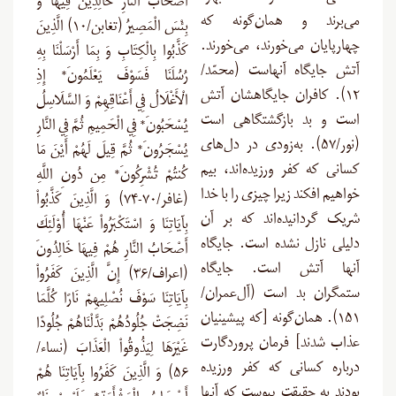
أَصْحَابُ النَّارِ خَالِدِينَ فِيهَا وَ
می‌برند و همان‌گونه که
بِئْسَ الْمَصِيرُ (تغابن/۱۰) الَّذِينَ
چهارپایان می‌خورند، می‌خورند.
كَذَّبُوا بِالْكِتَابِ وَ بِمَا أَرْسَلْنَا بِهِ
آتش جایگاه آنهاست (محمّد/
رُسُلَنَا فَسَوْفَ يَعْلَمُونَ* إِذِ
۱۲). کافران جایگاهشان آتش
الْأَغْلَالُ فِي أَعْنَاقِهِمْ وَ السَّلَاسِلُ
است و بد بازگشتگاهی است
يُسْحَبُونَ* فِي الْحَمِيمِ ثُمَّ فِي النَّارِ
(نور/۵۷). به‌زودی در دل‌های
يُسْجَرُونَ* ثُمَّ قِيلَ لَهُمْ أَيْنَ مَا
کسانی که کفر ورزیده‌اند، بیم
كُنتُمْ تُشْرِكُونَ* مِن دُونِ اللَّهِ
خواهیم افکند زیرا چیزی را با خدا
(غافر/۷۰-۷۴) وَ الَّذِينَ كَذَّبُواْ
شریک گردانیده‌اند که بر آن
بِآيَاتِنَا وَ اسْتَكْبَرُواْ عَنْهَا أُوْلَئِكَ
دلیلی نازل نشده است. جایگاه
أَصْحَابُ النَّارِ هُمْ فِيهَا خَالِدُونَ
آنها آتش است. جایگاه
(اعراف/۳۶) إِنَّ الَّذِينَ كَفَرُواْ
ستمگران بد است (آل‌عمران/
بِآيَاتِنَا سَوْفَ نُصْلِيهِمْ نَارًا كُلَّمَا
۱۵۱). همان‌گونه [که پیشینیان
نَضِجَتْ جُلُودُهُمْ بَدَّلْنَاهُمْ جُلُودًا
عذاب شدند] فرمان پروردگارت
غَيْرَهَا لِيَذُوقُواْ الْعَذَابَ (نساء/
درباره کسانی که کفر ورزیده
۵۶) وَ الَّذِينَ كَفَرُوا بِآيَاتِنَا هُمْ
بودند به حقیقت پیوست که آنها