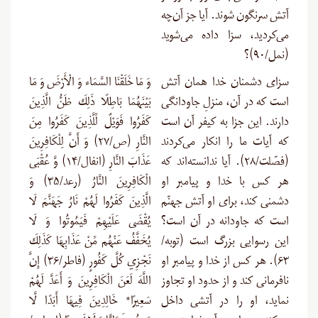
آتش سرنگون شوند. آیا جز آن‌چه
می‌کردید، سزا داده می‌شوید
(نمل/۹۰)؟
سزای دشمنان خدا همان آتش
وَ مَا خَلَقْنَا السَّمَاء وَ الْأَرْضَ وَ مَا
است که در آن، منزلِ جاودانگی
بَيْنَهُمَا بَاطِلًا ذَلِكَ ظَنُّ الَّذِينَ
دارند. این جزا به کیفر آن است
كَفَرُوا فَوَيْلٌ لِّلَّذِينَ كَفَرُوا مِنَ
که آیات ما را انکار می‌کردند
النَّارِ (ص/۲۷) وَ أَنَّ لِلْكَافِرِينَ
(فصّلت/۲۸). آیا ندانسته‌اند که
عَذَابَ النَّارِ (انفال/۱۴) وَّ عُقْبَى
هر کس با خدا و پیامبر او
الْكَافِرِينَ النَّارُ (رعد/۳۵) وَ
دشمنی کند، برای او آتش جهنّم
الَّذِينَ كَفَرُوا لَهُمْ نَارُ جَهَنَّمَ لَا
است که جاودانه در آن است؟
يُقْضَى عَلَيْهِمْ فَيَمُوتُوا وَ لَا
این رسوایی بزرگ است (توبه/
يُخَفَّفُ عَنْهُم مِّنْ عَذَابِهَا كَذَلِكَ
۶۳). هر کس از خدا و پیامبر او
نَجْزِي كُلَّ كَفُورٍ (فاطر/۳۶) إِنَّ
نافرمانی کند و از حدود او تجاوز
اللَّهَ لَعَنَ الْكَافِرِينَ وَ أَعَدَّ لَهُمْ
نماید، او را در آتشی داخل
سَعِيرًا* خَالِدِينَ فِيهَا أَبَدًا لَّا