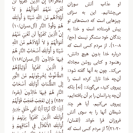
(غافر/۶) إِنَّ الَّذِينَ كَفَرُواْ لَن
او عذاب آتش سوزان
تُغْنِيَ عَنْهُمْ أَمْوَالُهُمْ وَ لاَ
می‌چشانیم. این به سزای
أَوْلاَدُهُم مِّنَ اللّهِ شَيْئًا وَ أُولَئِكَ
چیزهایی است که دست‌های تو
هُمْ وَقُودُ النَّارِ (آل‌عمران/۱۰)
پیش فرستاده است و خدا به
إِنَّ الَّذِينَ كَفَرُواْ لَن تُغْنِيَ عَنْهُمْ
بندگان خود ستمگر نیست (حج/
أَمْوَالُهُمْ وَ لاَ أَوْلاَدُهُم مِّنَ اللّهِ
۸-۱۰). از مردم کسی است که
شَيْئًا وَ أُوْلَئِكَ أَصْحَابُ النَّارِ هُمْ
درباره خدا بدون هیچ دانش،
فِيهَا خَالِدُونَ (آل‌عمران/۱۱۶)
رهنمود و کتابی روشن مجادله
وَ الَّذِينَ كَفَرُواْ أَوْلِيَآؤُهُمُ
می‌کند. چون به آنها گفته شود:
الطَّاغُوتُ يُخْرِجُونَهُم مِّنَ النُّورِ
آن‌چه خدا نازل کرده است را
إِلَى الظُّلُمَاتِ أُوْلَئِكَ أَصْحَابُ
پیروی کنید، می‌گویند: [نه] بلکه
النَّارِ هُمْ فِيهَا خَالِدُونَ (بقره/
آن‌چه پدرانمان را بر آن یافته‌ایم،
۲۵۷) وَ إِن تَعْجَبْ فَعَجَبٌ قَوْلُهُمْ
پیروی می‌کنیم. آیا هر چند
أَئِذَا كُنَّا تُرَابًا أَئِنَّا لَفِي خَلْقٍ جَدِيدٍ
شیطان آنها را به سوی آتش
أُوْلَئِكَ الَّذِينَ كَفَرُواْ بِرَبِّهِمْ وَ
فروزان فرا خواند (لقمان/
أُوْلَئِكَ الأَغْلاَلُ فِي أَعْنَاقِهِمْ وَ
۲۰-۲۱)؟ از مردم کسی است که