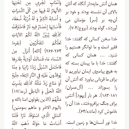
وَأَعْنَابٍ تَجْرِي مِن تَحْتِهَا
همان آتش مایه‌دار آنگاه که آنان
الأَنْهَارُ لَهُ فِيهَا مِن كُلِّ الثَّمَرَاتِ
بالاى آن نشسته بودند و خود بر
وَ أَصَابَهُ الْكِبَرُ وَ لَهُ ذُرِّيَّةٌ ضُعَفَاء
آن‌چه بر [سر] مؤمنان مى‏
فَأَصَابَهَا إِعْصَارٌ فِيهِ نَارٌ فَاحْتَرَقَتْ
آوردند، گواه بودند (بروج/۴-۷).
كَذَلِكَ يُبَيِّنُ اللّهُ لَكُمُ الآيَاتِ
خدا سخن کسانی که گفتند: خدا
لَعَلَّكُمْ تَتَفَكَّرُونَ (بقره/
فقیر است و ما توانگر هستیم را
۲۶۴-۲۶۶) [الله] أَنزَلَ مِنَ
شنید. … همان کسانی که
السَّمَاء مَاء فَسَالَتْ أَوْدِيَةٌ بِقَدَرِهَا
گفتند: خدا با ما پیمان بسته که
فَاحْتَمَلَ السَّيْلُ زَبَدًا رَّابِيًا وَ مِمَّا
به هیچ پیامبری ایمان نیاوریم تا
يُوقِدُونَ عَلَيْهِ فِي النَّارِ ابْتِغَاء حِلْيَةٍ
برای ما قربانی بیاورد که آتش آن
أَوْ مَتَاعٍ زَبَدٌ مِّثْلُهُ كَذَلِكَ يَضْرِبُ
را بسوزاند … (آل‌عمران/
اللّهُ الْحَقَّ وَ الْبَاطِلَ (رعد/۱۷)
۱۸۱-۱۸۳). هر بار [یهود] آتشی
مَثَلُهُمْ (الذین یقولون امنا بالله و
برای جنگ برافروختند، خدا آن را
بالیوم الاخر و ماهم بمومنین)
خاموش کرد (مائده/۶۴).
کَمَثَلِ الَّذِي اسْتَوْقَدَ نَارًا فَلَمَّا
خدا نور آسمان‌ها و زمین است.
أَضَاءتْ مَا حَوْلَهُ ذَهَبَ اللّهُ