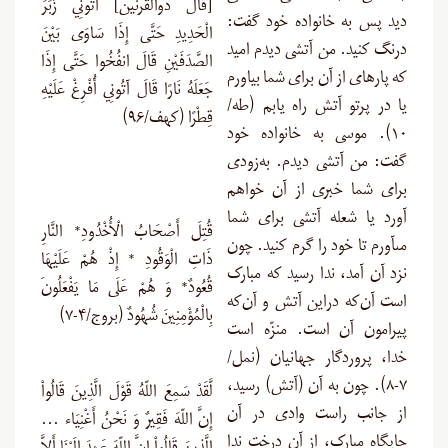
[قال ذوالقرنین] آتُونِي زُبَرَ
دید پس به خانواده خود گفت:
الْحَدِيدِ حَتَّى إِذَا سَاوَى بَيْنَ
درنگ کنید. من آتشى دیدم امید
الصَّدَفَيْنِ قَالَ انفُخُوا حَتَّى إِذَا
که پاره‏اى از آن براى شما بیاورم
جَعَلَهُ نَارًا قَالَ آتُونِي أُفْرِغْ عَلَيْهِ
یا در پرتو آتش راه یابم (طه/
قِطْرًا (کهف/۹۶)
۱۰). موسى به خانواده خود
گفت: من آتشى دیدم. به‌زودى
براى شما خبرى از آن خواهم
آورد یا شعله آتشى براى شما
قُتِلَ أَصْحَابُ الْأُخْدُودِ* النَّارِ
مى‏آورم تا خود را گرم کنید. چون
ذَاتِ الْوَقُودِ * إِذْ هُمْ عَلَيْهَا
نزد آن آمد، ندا رسید که مبارک
قُعُودٌ* وَ هُمْ عَلَى مَا يَفْعَلُونَ
است آن‌که دراین آتش و آن‌که
بِالْمُؤْمِنِينَ شُهُودٌ (بروج/۴-۷)
پیرامون آن است. منزّه است
خدا، پروردگار جهانیان (نمل/
۷-۸). چون به آن (آتش) رسید،
لَّقَدْ سَمِعَ اللّهُ قَوْلَ الَّذِينَ قَالُواْ
از جانب راست وادى در آن
إِنَّ اللّهَ فَقِيرٌ وَ نَحْنُ أَغْنِيَاء …
جایگاه مبارک، از آن درخت ندا