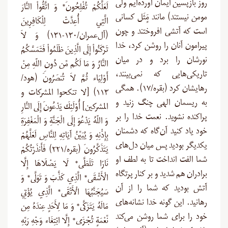
روز بازپسین ایمان آورده‌ایم ولی
لَعَلَّكُمْ تُفْلِحُونَ* وَ اتَّقُواْ النَّارَ
مومن نیستند) مانند مٍَثَل کسانی
الَّتِي أُعِدَّتْ لِلْكَافِرِينَ
است که آتشی افروختند و چون
(آل‌عمران/۱۳۰-۱۳۱) وَ لاَ
پیرامون آنان را روشن کرد، خدا
تَرْكَنُواْ إِلَى الَّذِينَ ظَلَمُواْ فَتَمَسَّكُمُ
نورشان را برد و در میان
النَّارُ وَ مَا لَكُم مِّن دُونِ اللّهِ مِنْ
تاریکی‌هایی که نمی‌بینند،
أَوْلِيَاء ثُمَّ لاَ تُنصَرُونَ (هود/
رهایشان کرد (بقره/۱۷). همگی
۱۱۳) [لا تنكحوا المشركات و
به ریسمان الهی چنگ زنید و
المشركين] أُوْلَئِكَ يَدْعُونَ إِلَى النَّارِ
پراکنده نشوید. نعمت خدا را بر
وَ اللّهُ يَدْعُوَ إِلَى الْجَنَّةِ وَ الْمَغْفِرَةِ
خود یاد کنید آن‌گاه که دشمنان
بِإِذْنِهِ وَ يُبَيِّنُ آيَاتِهِ لِلنَّاسِ لَعَلَّهُمْ
یکدیگر بودید پس میان دل‌های
يَتَذَكَّرُونَ (بقره/۲۲۱) فَأَنذَرْتُكُمْ
شما الفت انداخت تا به لطف او
نَارًا تَلَظَّى* لَا يَصْلَاهَا إِلَّا
برادران هم شدید و بر کنار پرتگاه
الْأَشْقَى* الَّذِي كَذَّبَ وَ تَوَلَّى* وَ
آتش بودید که شما را از آن
سَيُجَنَّبُهَا الْأَتْقَى* الَّذِي يُؤْتِي
رهانید. این گونه خدا نشانه‌های
مَالَهُ يَتَزَكَّى* وَ مَا لِأَحَدٍ عِندَهُ مِن
خود را برای شما روشن می‌کند
نِّعْمَةٍ تُجْزَى* إِلَّا ابْتِغَاء وَجْهِ رَبِّهِ