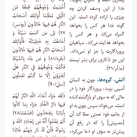
بیماری است و کافران بگویند:
أُغْشِيَتْ وُجُوهُهُمْ قِطَعًا مِّنَ
خدا از این وصف کردن چه
اللَّيْلِ مُظْلِمًا أُوْلَئِكَ أَصْحَابُ
چیزی را اراده کرده است. این
النَّارِ هُمْ فِيهَا خَالِدُونَ (یونس/
گونه خدا هر کس را بخواهد
۲۷) بَلَى مَن كَسَبَ سَيِّئَةً وَ
گمراه می‌کند و هر کس را
أَحَاطَتْ بِهِ خَطِيئَتُهُ فَأُوْلَئِكَ
بخواهد هدایت می‌کند. سپاهیان
أَصْحَابُ النَّارِ هُمْ فِيهَا خَالِدُونَ
پروردگارت را جز او نمی‌داند.
(بقره/۸۱) وَ مَن جَاء بِالسَّيِّئَةِ
این جز تذکاری برای بشر نیست
فَكُبَّتْ وُجُوهُهُمْ فِي النَّارِ هَلْ
(مدثّر/۳۱).
تُجْزَوْنَ إِلَّا مَا كُنتُمْ تَعْمَلُونَ
آتش- گروه‌ها،
چون به انسان
(نمل/۹۰)
آسیبی برسد، پروردگار خود را در
ذَلِكَ جَزَاء أَعْدَاء اللَّهِ النَّارُ لَهُمْ
حالی که به سوی او بازگشت‌کننده
فِيهَا دَارُ الْخُلْدِ جَزَاء بِمَا كَانُوا
است، می‌خواند سپس چون به او
بِآيَاتِنَا يَجْحَدُونَ (فصّلت/۲۸)
از جانب خود نعمتی عطا کند آن
أَلَمْ يَعْلَمُواْ أَنَّهُ مَن يُحَادِدِ اللّهَ وَ
[مصیبتی] را که در رفع آن
رَسُولَهُ فَأَنَّ لَهُ نَارَ جَهَنَّمَ خَالِدًا
پیش‌تر به سوی او دعا می‌کرد،