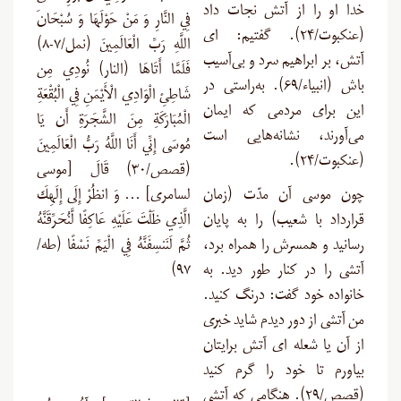
خدا او را از آتش نجات داد
فِي النَّارِ وَ مَنْ حَوْلَهَا وَ سُبْحَانَ
(عنکبوت/۲۴). گفتیم: ای
اللَّهِ رَبِّ الْعَالَمِينَ (نمل/۷-۸)
آتش، بر ابراهیم سرد و بی‌آسیب
فَلَمَّا أَتَاهَا (النار) نُودِي مِن
باش (انبیاء/۶۹). به‌راستی در
شَاطِئِ الْوَادِي الْأَيْمَنِ فِي الْبُقْعَةِ
این برای مردمی که ایمان
الْمُبَارَكَةِ مِنَ الشَّجَرَةِ أَن يَا
می‌آورند، نشانه‌هایی است
مُوسَى إِنِّي أَنَا اللَّهُ رَبُّ الْعَالَمِينَ
(عنکبوت/۲۴).
(قصص/۳۰) قَالَ [موسی
چون موسى آن مدّت (زمان
لسامری] … وَ انظُرْ إِلَى إِلَهِكَ
قرارداد با شعیب) را به پایان
الَّذِي ظَلْتَ عَلَيْهِ عَاكِفًا لَّنُحَرِّقَنَّهُ
رسانید و همسرش را همراه برد،
ثُمَّ لَنَنسِفَنَّهُ فِي الْيَمِّ نَسْفًا (طه/
آتشى را در کنار طور دید. به
۹۷)
خانواده خود گفت: درنگ کنید.
من آتشى از دور دیدم شاید خبرى
از آن یا شعله‏ اى آتش برایتان
بیاورم تا خود را گرم کنید
(قصص/۲۹). هنگامى که آتشى