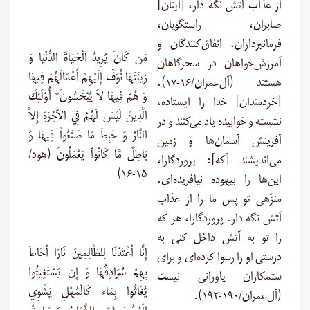
از عذاب آتش نگه دار، [اینان]
صابران، راستگویان،
فرمانبرداران، انفاق‌کنندگان و
مَن كَانَ يُرِيدُ الْحَيَاةَ الدُّنْيَا وَ
آمرزش‌خواهان در سحرگاهان
زِينَتَهَا نُوَفِّ إِلَيْهِمْ أَعْمَالَهُمْ فِيهَا
هستند (آل‌عمران/۱۶-۱۷).
وَ هُمْ فِيهَا لاَ يُبْخَسُونَ* أُوْلَئِكَ
[خردمندان] خدا را ایستاده،
الَّذِينَ لَيْسَ لَهُمْ فِي الآخِرَةِ إِلاَّ
نشسته و خوابیده یاد می‌کنند و در
النَّارُ وَ حَبِطَ مَا صَنَعُواْ فِيهَا وَ
آفرینش آسمان‌ها و زمین
بَاطِلٌ مَّا كَانُواْ يَعْمَلُونَ (هود/
می‌اندیشند [که]: پروردگارا،
۱۵-۱۶)
این‌ها را بیهوده نیافریده‌ای.
منزّهی تو پس ما را از عذاب
آتش نگه دار. پروردگارا، هر که
را تو به آتش داخل کنی به
إِنَّا أَعْتَدْنَا لِلظَّالِمِينَ نَارًا أَحَاطَ
‌درستی او را رسوا کرده‌ای و برای
بِهِمْ سُرَادِقُهَا وَ إِن يَسْتَغِيثُوا
ستمکاران یاورانی نیست
يُغَاثُوا بِمَاء كَالْمُهْلِ يَشْوِي
(آل‌عمران/۱۹۰-۱۹۲).