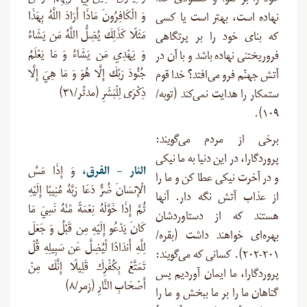
خود را بر تقوا و خشنودی خدا
وَ الْكَافِرُونَ مَاذَا أَرَادَ اللَّهُ بِهَذَا
نهاده است، بهتر است یا کسی
مَثَلًا كَذَلِكَ يُضِلُّ اللَّهُ مَن يَشَاءُ
که بنای خود را بر پرتگاهی
وَ يَهْدِي مَن يَشَاءُ وَ مَا يَعْلَمُ
فروریختنی نهاده باشد و با آن در
جُنُودَ رَبِّكَ إِلَّا هُوَ وَ مَا هِيَ إِلَّا
آتش جهنّم فرو می‌افتد؟ خدا قوم
ذِكْرَى لِلْبَشَرِ (مدثّر/۳۱)
ستمکار را هدایت نمی‌کند (توبه/
۱۰۹).
برخی از مردم می‌گویند:
پروردگارا، در این دنیا به ما نیکی
النار
–
الفرق،
وَ إِذَا مَسَّ
و در آخرت نیکی عطا کن و ما را
الْإِنسَانَ ضُرٌّ دَعَا رَبَّهُ مُنِيبًا إِلَيْهِ
از عذاب آتش نگه دار. آنها
ثُمَّ إِذَا خَوَّلَهُ نِعْمَةً مِّنْهُ نَسِيَ مَا
هستند که از دستاوردشان
كَانَ يَدْعُو إِلَيْهِ مِن قَبْلُ وَ جَعَلَ
بهره‌ای خواهند داشت (بقره/
لِلَّهِ أَندَادًا لِّيُضِلَّ عَن سَبِيلِهِ قُلْ
۲۰۱-۲۰۲). کسانی که می‌گویند:
تَمَتَّعْ بِكُفْرِكَ قَلِيلًا إِنَّكَ مِنْ
پروردگارا، ما ایمان آوردیم پس
أَصْحَابِ النَّارِ (زمر/۸)
گناهان ما را بر ما ببخش و ما را