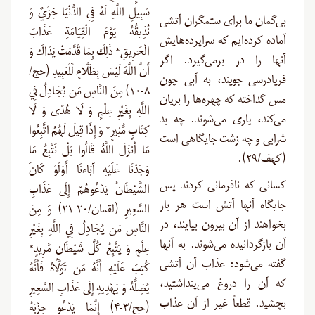
سَبِيلِ اللَّهِ لَهُ فِي الدُّنْيَا خِزْيٌ وَ
بی‌گمان ما برای ستمگران آتشی
نُذِيقُهُ يَوْمَ الْقِيَامَةِ عَذَابَ
آماده کرده‌ایم که سراپرده‌هایش
الْحَرِيقِ* ذَلِكَ بِمَا قَدَّمَتْ يَدَاكَ وَ
آنها را در برمی‌گیرد. اگر
أَنَّ اللَّهَ لَيْسَ بِظَلَّامٍ لِّلْعَبِيدِ (حج/
فریادرسی جویند، به آبی چون
۸-۱۰) مِنَ النَّاسِ مَن يُجَادِلُ فِي
مس گداخته که چهره‌ها را بریان
اللَّهِ بِغَيْرِ عِلْمٍ وَ لَا هُدًى وَ لَا
می‌کند، یاری می‌شوند. چه بد
كِتَابٍ مُّنِيرٍ* وَ إِذَا قِيلَ لَهُمُ اتَّبِعُوا
شرابی و چه زشت جایگاهی است
مَا أَنزَلَ اللَّهُ قَالُوا بَلْ نَتَّبِعُ مَا
(کهف/۲۹).
وَجَدْنَا عَلَيْهِ آبَاءنَا أَوَلَوْ كَانَ
کسانی که نافرمانی کردند پس
الشَّيْطَانُ يَدْعُوهُمْ إِلَى عَذَابِ
جایگاه آنها آتش است هر بار
السَّعِيرِ (لقمان/۲۰-۲۱) وَ مِنَ
بخواهند از آن بیرون بیایند، در
النَّاسِ مَن يُجَادِلُ فِي اللَّهِ بِغَيْرِ
آن بازگردانیده می‌شوند. به آنها
عِلْمٍ وَ يَتَّبِعُ كُلَّ شَيْطَانٍ مَّرِيدٍ*
گفته می‌شود: عذاب آن آتشی
كُتِبَ عَلَيْهِ أَنَّهُ مَن تَوَلَّاهُ فَأَنَّهُ
که آن را دروغ می‌پنداشتید،
يُضِلُّهُ وَ يَهْدِيهِ إِلَى عَذَابِ السَّعِيرِ
بچشید. قطعاً غیر از آن عذاب
(حج/۳-۴) إِنَّمَا يَدْعُو حِزْبَهُ